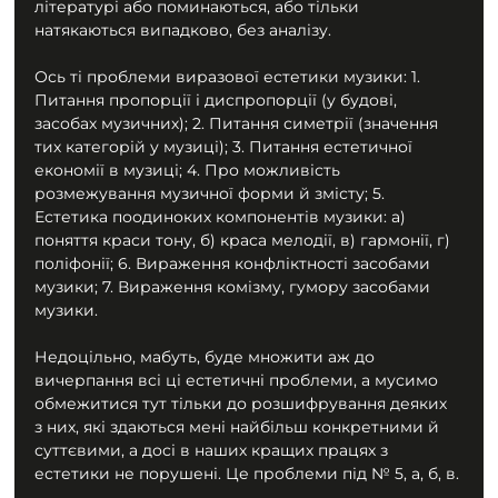
літературі або поминаються, або тільки 
натякаються випадково, без аналізу.
Ось ті проблеми виразової естетики музики: 1. 
Питання пропорції і диспропорції (у будові, 
засобах музичних); 2. Питання симетрії (значення 
тих категорій у музиці); 3. Питання естетичної 
економії в музиці; 4. Про можливість 
розмежування музичної форми й змісту; 5. 
Естетика поодиноких компонентів музики: а) 
поняття краси тону, б) краса мелодії, в) гармонії, г) 
поліфонії; 6. Вираження конфліктності засобами 
музики; 7. Вираження комізму, гумору засобами 
музики.
Недоцільно, мабуть, буде множити аж до 
вичерпання всі ці естетичні проблеми, а мусимо 
обмежитися тут тільки до розшифрування деяких 
з них, які здаються мені найбільш конкретними й 
суттєвими, а досі в наших кращих працях з 
естетики не порушені. Це проблеми під № 5, а, б, в.