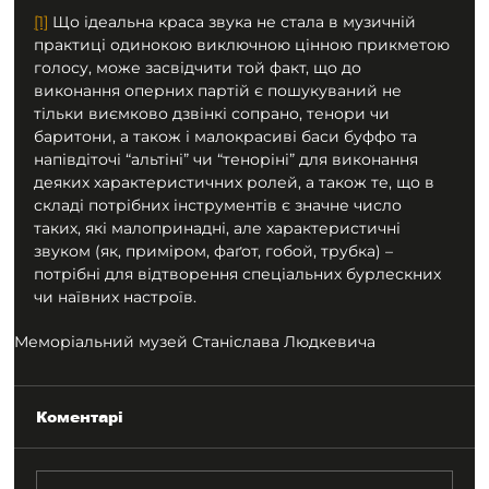
[1]
 Що ідеальна краса звука не стала в музичній 
практиці одинокою виключною цінною прикметою 
голосу, може засвідчити той факт, що до 
виконання оперних партій є пошукуваний не 
тільки виємково дзвінкі сопрано, тенори чи 
баритони, а також і малокрасиві баси буффо та 
напівдіточі “альтіні” чи “теноріні” для виконання 
деяких характеристичних ролей, а також те, що в 
складі потрібних інструментів є значне число 
таких, які малопринадні, але характеристичні 
звуком (як, приміром, фаґот, гобой, трубка) – 
потрібні для відтворення спеціальних бурлескних 
чи наївних настроїв.
Меморіальний музей Станіслава Людкевича
Коментарі