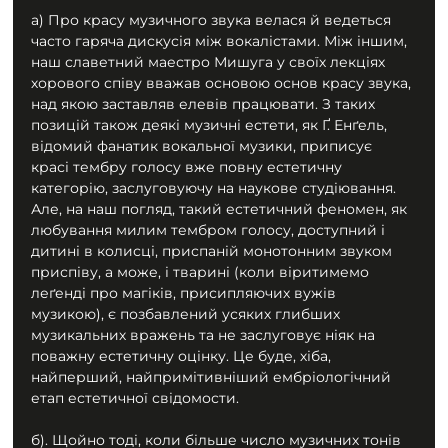
а) Про красу музичного звука велася й ведеться 
часто гаряча дискусія між вокалістами. Між іншим, 
наш славетний маестро Мишуга у своїх лекціях 
хорового співу вважав основою основ красу звука, 
над якою заставляв елевів працювати. З таких 
позицій також деякі музичні естети, як Ґ. Енґель, 
відомий фанатик вокальної музики, приписує 
красі тембру голосу вже повну естетичну 
категорію, заслуговуючу на наукове студіювання. 
Але, на наш погляд, такий естетичний феномен, як 
любування милим тембром голосу, доступний і 
дитині в колисці, приспаній монотонним звуком 
приспіву, а може, і тварині (коли віритимемо 
леґенді про магіків, присипляючих вужів 
музикою), є позбавлений усяких глибших 
музикальних вражень та не заслуговує ніяк на 
поважну естетичну оцінку. Це буде, хіба, 
найперший, найпримітивніший ембріологічний 
етап естетичної свідомости.
б). Щойно тоді, коли більше число музичних тонів 