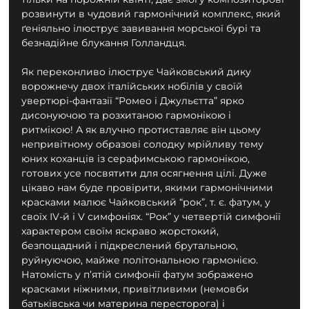
розвинути в чудовий гармонічний комплекс, який 
ґеніяльно ілюструє завивання морської бурі та 
безнадійне блукання Голландця. 
Як переконливо ілюструє Чайковський дику 
ворожнечу двох італійських нобілів у своїй 
увертюрі-фантазії “Ромео і Джульєтта” ярко 
дисонуючою та розхитаною гармонікою і 
ритмікою! А як влучно протиставляє він цьому 
непривітному образові солодку мрійливу тему 
юних коханців із серафимською гармонікою, 
готових усе посвятити для осягнення цілі. Дуже 
цікаво нам буде провірити, якими гармонічними 
красками малює Чайковський “рок”, т. є. фатум, у 
своїх ІV-й і V симфоніях. “Рок” у четвертій симфонії 
характером своїм яскраво жорстокий, 
безпощадний і підкреслений брутальною, 
руйнуючою, майже політональною гармонією. 
Натомість у п’ятій симфонії фатум зображено 
красками ніжними, привітливими (немовби 
батьківська чи материна пересторога) і 