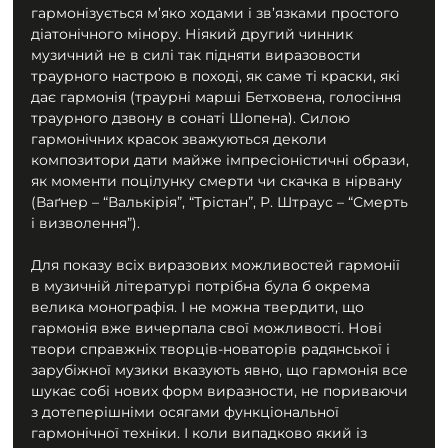
гармонізується м’яко ходами і зв’язками простого 
діатонічного мінору. Ніякий другий чинник 
музичний не в силі так підняти виразовости 
траурного настрою в поході, як саме ті краски, які 
дає гармонія (траурні марші Бетховена, голосіння 
траурного дзвону в сонаті Шопена). Силою 
гармонічних красок зважуються деколи 
композитори дати майже імпресіоністичні образи, 
як моменти поцілунку смерти чи скачка в нірвану 
(Ваґнер – “Валькірія”, “Трістан”, Р. Штраус – “Смерть 
і визволення”).
Для показу всіх виразових можливостей гармонії 
в музичній літературі потрібна була б окрема 
велика монографія. І не можна твердити, що 
гармонія вже вичерпала свої можливості. Нові 
твори справжніх творців-новаторів радянської і 
зарубіжної музики вказують явно, що гармонія все 
шукає собі нових форм виразности, не пориваючи 
з дотеперішніми осягами функціональної 
гармонічної техніки. І коли випадково який із 