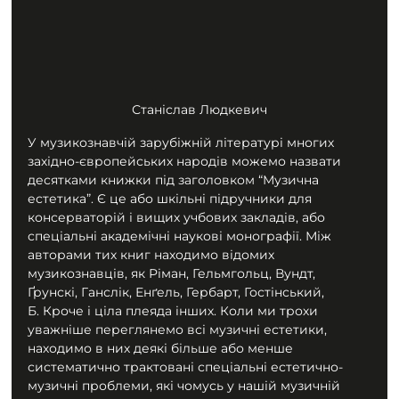
Станіслав Людкевич
У музикознавчій зарубіжній літературі многих 
західно-європейських народів можемо назвати 
десятками книжки під заголовком “Музична 
естетика”. Є це або шкільні підручники для 
консерваторій і вищих учбових закладів, або 
спеціальні академічні наукові монографії. Між 
авторами тих книг находимо відомих 
музикознавців, як Ріман, Гельмгольц, Вундт, 
Ґрунскі, Ганслік, Енґель, Гербарт, Гостінський, 
Б. Кроче і ціла плеяда інших. Коли ми трохи 
уважніше переглянемо всі музичні естетики, 
находимо в них деякі більше або менше 
систематично трактовані спеціальні естетично-
музичні проблеми, які чомусь у нашій музичній 