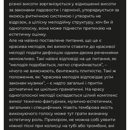
різної висоти зорганізується у відношенні висоти 
за законами ладовости і гармонії, упорядкується за 
якоюсь ритмічною системою і утворить не 
відрізок, а цілісну мелодійну структуру, хоч би й 
одноголосну, вона може піднести претензію на 
естетичну оцінку.
Але на наївно поставлене питання, що це є 
красива мелодія, які вимоги ставити до красивої 
мелодії подати дефініцію одним-двома реченнями 
неможливо. Такі наївні відповіді на це питання, як 
“мелодія подобається, легко сприймається”, – 
нічого не вияснюють, бентежать плиткістю. Такі ж 
положення, як: “красива мелодія відповідає усім 
законам музики”, – є надто загальні і притім 
догматичні чи шкільно-граматичні. На красу 
одноголосної мелодії складається цілий комплекс 
вимог технічно-фактурних, музично-естетичних, 
загальних і специфічних. Навіть темброва якість 
виконуючого голосу може тут грати визначну 
естетичну роль. Приміром, не можна собі уявити 
ніжної пісні при колисці на тубі або тромбоні, ані 