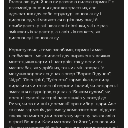
Головною рушійною виразовою силою гармонії є 
взаємовідношення двох контрастних, але 
адекватних для себе структур: консонансу і 
дисонансу, які являються в різному виді й 
прибирають різні нюансові відтінки, які не раз 
змінюють їх характер, а навіть їх поняття, як 
дисонансу і консонансу. 
Користуючись тими засобами, гармонія має 
необмежені можливості для вираження всяких 
мистецьких картин і настроїв, так у великих 
масштабах, як у дрібних, тонких мініатюрах. У 
могучих хорових сценах з опер “Борис Ґодунов”, 
“Аїда”, “Лоенґрін”, “Гуґеноти” гармоніка дає силу 
виразити чи то воєнні пориви і кличі, чи лицарські 
змагання в турнірах, сценах з “Божим судом”, чи, 
врешті, суворі настрої паломників у поході до 
Рима, чи то пишні церемонії при виборі царя. Але 
та сама гармонія дає змогу композиторові віддати 
також по-мистецьки розв’язну чуттєву вакханалію 
в ґроті Венери. Клич матроса “гойоге”, оснований 
тільки на порожній квінті, дає змогу композиторові 