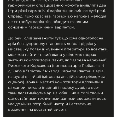
гармонічному опрацюванню можуть виявляти два 
і три різні гармонічні варіянти, не змінює суті речі. 
Справді ярко красива, гармонією напоєна мелодія 
не потребує варіянтів, обходиться одним 
основним гармонічним варіянтом.
До речі, слід зауважити тут, що хоча одноголосна 
арія без супроводу становить доволі рідкісну 
мистецьку появу в музичній літературі, то все-таки 
можемо найти і такий жанр у відомих творах 
знатних композиторів, таких, як “Царева наречена” 
Римського-Корсакова (пописова арія Любаші з І-ї 
дії) або в “Трістані” Ріхарда Ваґнера (пастуша арія 
на дудці в ІІІ-й дії імітована англійським ріжком за 
сценою). Хоча й маститі композитори вложили в 
ці жанри чимало інвенції і пафосу душі, то все-
таки десятимінутна арія Любаші не в силі своїми 
одностайними технічними даними вдержати весь 
час до кінця потрібний настрій і естетичне 
враження на достатній висоті.