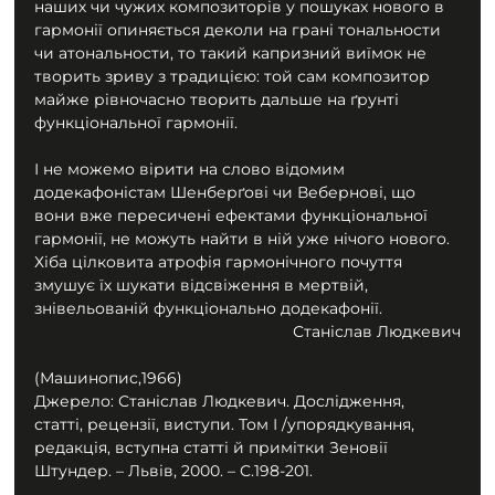
наших чи чужих композиторів у пошуках нового в 
гармонії опиняється деколи на грані тональности 
чи атональности, то такий капризний виїмок не 
творить зриву з традицією: той сам композитор 
майже рівночасно творить дальше на ґрунті 
функціональної гармонії.
І не можемо вірити на слово відомим 
додекафоністам Шенберґові чи Вебернові, що 
вони вже пересичені ефектами функціональної 
гармонії, не можуть найти в ній уже нічого нового. 
Хіба цілковита атрофія гармонічного почуття 
змушує їх шукати відсвіження в мертвій, 
знівельованій функціонально додекафонії.
Станіслав Людкевич
(Машинопис,1966)
Джерело: Станіслав Людкевич. Дослідження, 
статті, рецензії, виступи. Том І /упорядкування, 
редакція, вступна статті й примітки Зеновії 
Штундер. – Львів, 2000. – С.198-201.