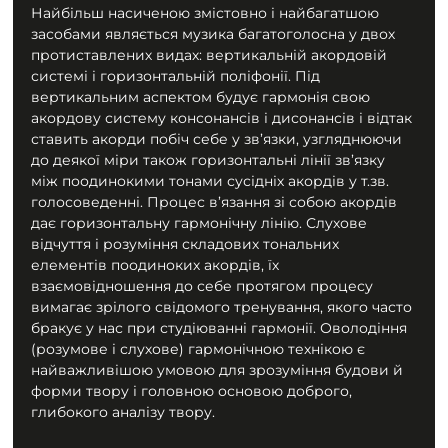
Найбільш насиченою змістовно і найбагатшою 
засобами являється музика багатоголосна у двох 
протиставлених видах: вертикальній акордовій 
системі і горизонтальній поліфонії. Під 
вертикальним аспектом будує гармонія свою 
акордову систему консонансів і дисонансів і відтак 
ставить акорди побіч себе у зв’язки, узгляднюючи 
до деякої міри також горизонтальні лінії зв’язку 
між поодинокими тонами сусідніх акордів у т.зв. 
голосоведенні. Процес в’язання зі собою акордів 
дає горизонтальну гармонічну лінію. Слухове 
відчуття і розуміння складових тональних 
елементів поодиноких акордів, їх 
взаємовідношення до себе протягом процесу 
вимагає зрілого свідомого тренування, якого часто 
бракує у нас при студіюванні гармонії. Оволодіння 
(розумове і слухове) гармонічною технікою є 
найважливішою умовою для зрозуміння будови й 
форми твору і головною основою доброго, 
глибокого аналізу твору.