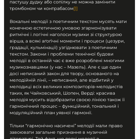
пастушу дудку або сопілку не можна замінити 
тромбоном чи контрабасом
[1]
Вокальні мелодії з поетичним текстом мусять мати 
конечною естетичною умовою згармонізувати 
ритмічні і логічні наголоси музики зі структурою 
вірша, а всякі аґоґічні моменти і процеси (цезури, 
градації, кульмінації) узгіднювати з поетичним 
текстом. Закони і проблеми технічної будови 
мелодії в останній час є вже розроблені многими 
музикознавцями (у нас – Мазель). Але є ще один 
досі неписаний закон для твору, основаного на 
мелодійній лінії, – неписаний, але відбитий у 
мелодиці всіх великих композиторів-мелодистів 
таких, як Чайковський, Шопен, Верді: красива 
мелодія мусить відобразити своєю лінією також її 
гармонічний процес – функційний, тональний і 
модуляційний план уявної гармонії.
Тільки “гармонічно насичені” мелодії мали право 
завоювати загальне признання в музичній 
літературі. Той факт, що деякі мелодії в 