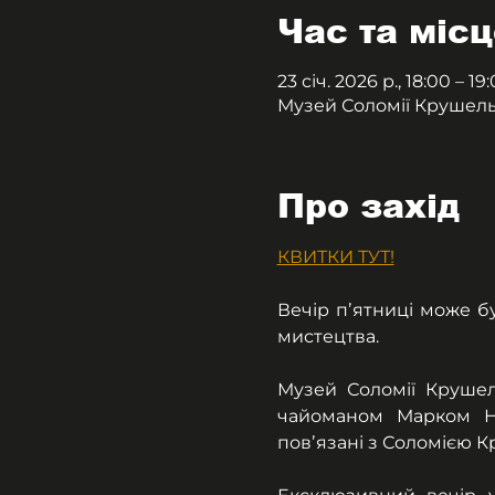
Час та місц
23 січ. 2026 р., 18:00 – 19
Музей Соломії Крушельни
Про захід
КВИТКИ ТУТ!
Вечір пʼятниці може б
мистецтва.
Музей Соломії Крушел
чайоманом Марком Нов
повʼязані з Соломією Кр