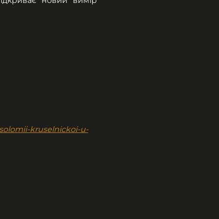
ідкриває новий вимір 
olomii-kruselnickoi-u-