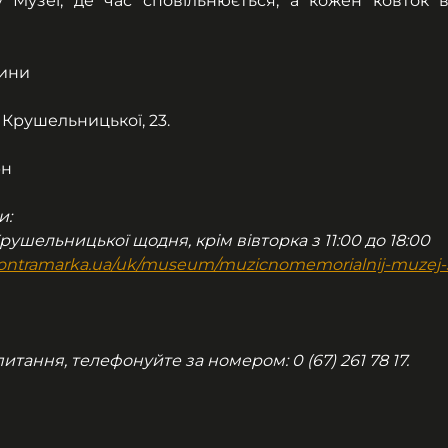
 Музеї, де час сповільнюється, а кожен ковток в
дини
 Крушельницької, 23.
рн
и:
Крушельницької щодня, крім вівторка з 11:00 до 18:00
v.kontramarka.ua/uk/museum/muzicnomemorialnij-muzej-s
тання, телефонуйте за номером: 0 (67) 261 78 17.