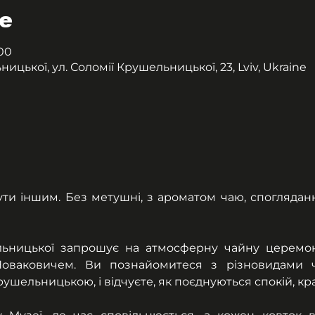
е
:00
цької, ул. Соломії Крушельницької, 23, Lviv, Ukraine
ути іншим. Без метушні, з ароматом чаю, споглядан
ьницької запрошує на атмосферну чайну церемон
аковичем. Ви познайомитеся з різновидами чаю,
ушельницькою, і відчуєте, як поєднуються спокій, кра