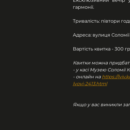
Ексклюзивний вечір у
гармонії. 
Тривалість: півтори го
Адреса: вулиця Соломії
Вартість квитка - 300 г
Квитки можна придбат
- у касі Музею Соломії 
- онлайн на 
https://lvi
lvovi-2413.html
Якщо у вас виникли запи