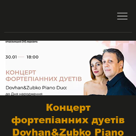
Концерт
фортепіанних дуетів
Dovhan&Zubko Piano