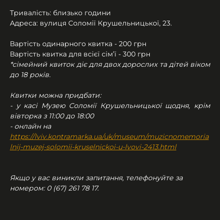
Тривалість: близько години
Адреса: вулиця Соломії Крушельницької, 23.
Вартість одинарного квитка - 200 грн
Вартість квитка для всієї сім’ї - 300 грн
*сімейний квиток діє для двох дорослих та дітей віком 
до 18 років.
Квитки можна придбати:
- у касі Музею Соломії Крушельницької щодня, крім 
вівторка з 11:00 до 18:00
- онлайн на 
https://lviv.kontramarka.ua/uk/museum/muzicnomemoria
lnij-muzej-solomii-kruselnickoi-u-lvovi-2413.html
Якщо у вас виникли запитання, телефонуйте за 
номером: 0 (67) 261 78 17.