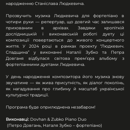
народженню Станіслава Людкевича.
Прозвучить музика Людкевича для фортепіано в 
чотири руки — репертуар, що довгий час залишався 
прихованим в архівах. Завдяки кропіткій 
дослідницькій і виконавській роботі дуету ці 
композиції повертаються до живого концертного 
життя. У 2024 році в рамках проекту “Людкевич. 
Спадщина” у виконанні Наталії Зубко та Петра 
Довганя відбулася світова прем’єра альбому з 
фортепіанними дуетами Людкевича. 
У день народження композитора його музика знову 
звучатиме — як жива присутність, як діалог поколінь, 
як нагадування про глибину й масштаб української 
культурної традиції.
Програма буде оприлюднена незабаром!
Виконавці: 
Dovhan & Zubko Piano Duo
 (Петро Довгань, Наталя Зубко – фортепіано)