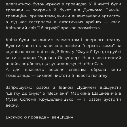
елегантною бутоньєркою з трояндою. У її житті були 
троянди — зокрема й букет від Джакомо Пуччіні, 
традиційні хризантеми, якими вшановували артисток, 
а під час гастролей в екзотичних країнах — кали. 
Квітковий світ її біографії вражає розмаїттям.
Квіти були важливим елементом і оперного театру. 
Букети часто ставали справжніми “персонажами” на 
сцені: польові квіти від Зібеля у “Фаусті” Гуно, отруйні 
квіти з опери “Адріана Лекуврер” Чілеа, екзотичний 
шлейф вербени, що супроводжує Чіо-Чіо-Сан.
А для власного весілля співачка обрала квіти 
померанцю — символ чистоти й нового початку.
Запрошуємо разом з Іваном Дудичем відшукати 
“цвітку дрібную” з “Веснівки” Маркіяна Шашкевича в 
Музеї Соломії Крушельницької — і разом зустріти 
весну.
Екскурсію проведе – Іван Дудич