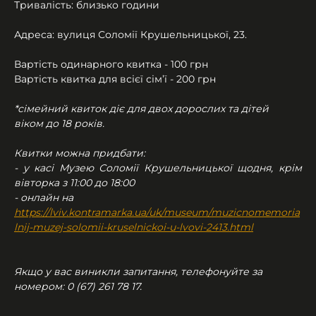
Тривалість: близько години
Адреса: вулиця Соломії Крушельницької, 23.
Вартість одинарного квитка - 100 грн
Вартість квитка для всієї сім’ї - 200 грн
*сімейний квиток діє для двох дорослих та дітей 
віком до 18 років.
Квитки можна придбати:
- у касі Музею Соломії Крушельницької щодня, крім 
вівторка з 11:00 до 18:00
- онлайн на 
https://lviv.kontramarka.ua/uk/museum/muzicnomemoria
lnij-muzej-solomii-kruselnickoi-u-lvovi-2413.html
Якщо у вас виникли запитання, телефонуйте за 
номером: 0 (67) 261 78 17.