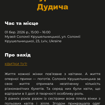
Дудича
Час та місце
01 бер. 2026 р., 15:00 – 16:00
Музей Соломії Крушельницької, ул. Соломії
Крушельницької, 23, Lviv, Ukraine
Про захід
КВИТКИ ТУТ!
Життя кожної жінки пов’язане з квітами. А життя 
оперної прими — поготів. Соломія Крушельницька за 
своє життя отримала незліченну кількість 
різноманітних букетів. Та серед них були квіти, що 
відіграли в її долі й творчості особливу роль.
З ранніх років разом із сестрами вона плела вінки з 
польових квітів і зілля. Згодом прикрашала одяг 