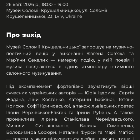
26 квіт. 2026 р., 18:00 – 19:00
Музей Соломії Крушельницької, ул. Соломії
Крушельницької, 23, Lviv, Ukraine
Про захід
Музей Соломії Крушельницької запрошує на музично-
поетичний вечір у виконанні Євгена Сов’яка та 
Мар’яни Секелик — камерну подію, у якій поезія і 
музика поєднаються в єдину атмосферу інтимного 
салонного музикування.
Під акомпанемент фортепіано звучатимуть вірші 
сучасних українських авторів — Юрія Іздрика, Сергія 
Жадана, Ліни Костенко, Катерини Бабкіної, Тетяни 
Крисюк, Софії Кримовської, а також львівських поетес 
Ілони Верхівської-Ельтек та Ірини Рубець. А також 
прониклива лірика Станіслава Чернілевського, 
Миколи Сингаївського, Василя Симоненка, 
Володимира Сосюри, Наталки Фурси та Марії Матіос 
— тексти, у яких відчуваються любов, пам’ять, тиша і 