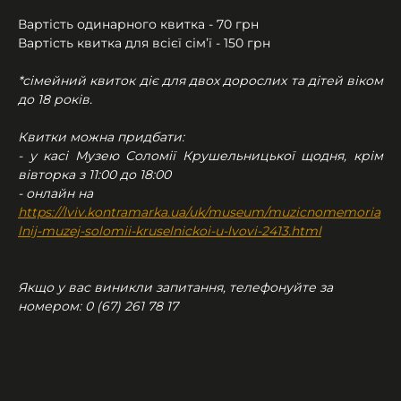
Вартість одинарного квитка - 70 грн
Вартість квитка для всієї сім’ї - 150 грн
*сімейний квиток діє для двох дорослих та дітей віком 
до 18 років.
Квитки можна придбати:
- у касі Музею Соломії Крушельницької щодня, крім 
вівторка з 11:00 до 18:00
- онлайн на 
https://lviv.kontramarka.ua/uk/museum/muzicnomemoria
lnij-muzej-solomii-kruselnickoi-u-lvovi-2413.html
Якщо у вас виникли запитання, телефонуйте за 
номером: 0 (67) 261 78 17