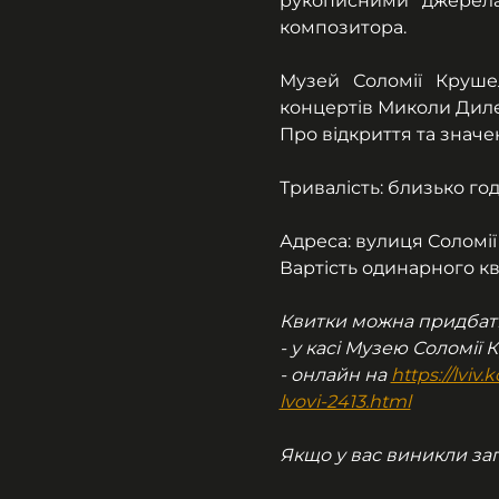
рукописними джерелам
композитора.
Музей Соломії Круше
концертів Миколи Диле
Про відкриття та значе
Тривалість: близько го
Адреса: вулиця Соломії
Вартість одинарного кв
Квитки можна придбат
- у касі Музею Соломії 
- онлайн на 
https://lvi
lvovi-2413.html
Якщо у вас виникли запи