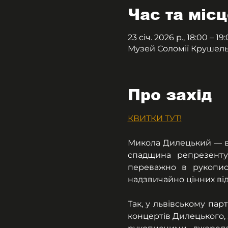
Час та місц
23 січ. 2026 р., 18:00 – 19
Музей Соломії Крушельни
Про захід
КВИТКИ ТУТ!
Микола Дилецький — ви
спадщина репрезентує
переважно в рукописн
надзвичайно цінних від
Так, у львівському пар
концертів Дилецького, 