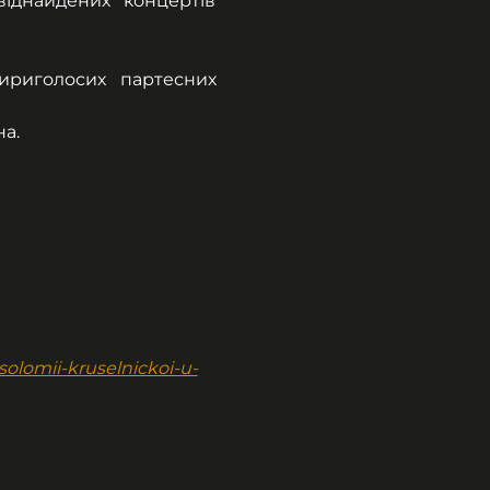
іднайдених концертів 
риголосих партесних 
а.
olomii-kruselnickoi-u-