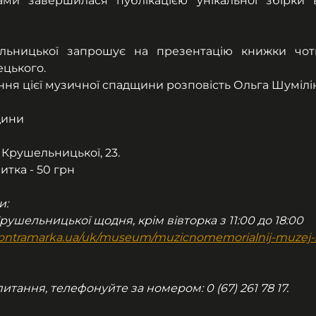
и завершилася публікацією унікальної збірки в
льницької запрошує на презентацію книжки чоти
цького.
ння цієї музичної спадщини розповість Ольга Шумілін
дини
 Крушельницької, 23.
итка - 50 грн
и:
Крушельницької щодня, крім вівторка з 11:00 до 18:00
v.kontramarka.ua/uk/museum/muzicnomemorialnij-muzej-s
тання, телефонуйте за номером: 0 (67) 261 78 17.