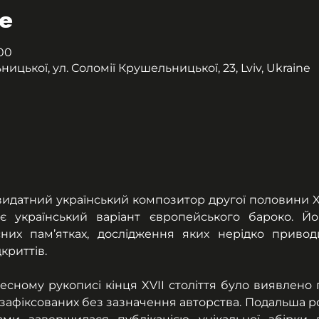
е
:00
цької, ул. Соломії Крушельницької, 23, Lviv, Ukraine
датний український композитор другої половини XVII
 український варіант європейського бароко. Йо
их пам’ятках, дослідження яких нерідко приводи
криттів.
тесному рукописі кінця XVII століття було виявлено п
зафіксованих без зазначення авторства. Подальша р