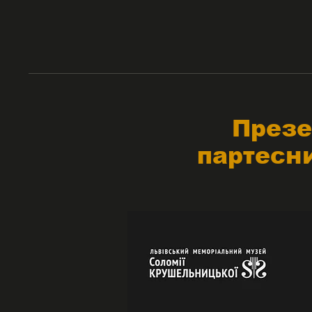
Презе
партесн