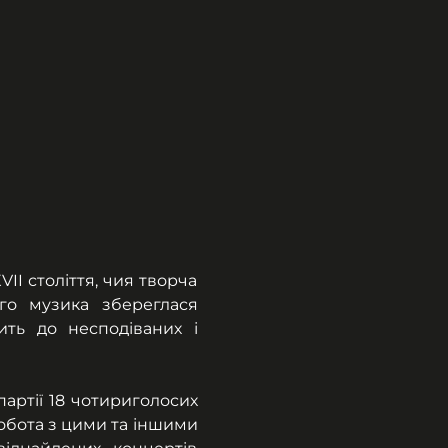
 століття, чия творча 
го музика збереглася 
ть до несподіваних і 
артії 18 чотириголосих 
обота з цими та іншими 