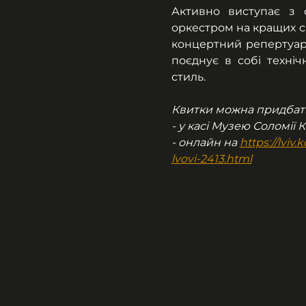
Активно виступає з 
оркестром на кращих сц
концертний репертуар, 
поєднує в собі техніч
стиль.
Квитки можна придбат
- у касі Музею Соломії 
- онлайн на 
https://lvi
lvovi-2413.html