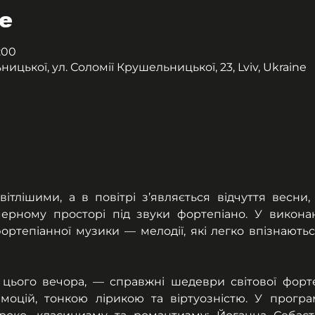
е
9:00
цької, ул. Соломії Крушельницької, 23, Lviv, Ukraine
ітлішими, а в повітрі з’являється відчуття весни
ерному просторі під звуки фортепіано. У виконан
ртепіанної музики — мелодії, які легко впізнаютьс
цього вечора, — справжні шедеври світової форте
оцій, тонкою лірикою та віртуозністю. У програ