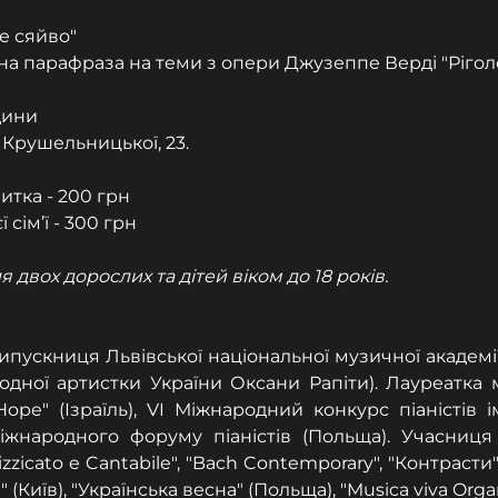
е сяйво" 
на парафраза на теми з опери Джузеппе Верді "Рігол
дини
 Крушельницької, 23.
итка - 200 грн
 сім’ї - 300 грн
я двох дорослих та дітей віком до 18 років.
випускниця Львівської національної музичної академі
одної артистки України Оксани Рапіти). Лауреатка м
ope" (Ізраїль), VI Міжнародний конкурс піаністів і
 Міжнародного форуму піаністів (Польща). Учасниця
zicato e Cantabile", "Bach Contemporary", "Контрасти" (
 (Київ), "Українська весна" (Польща), "Musica viva Orga