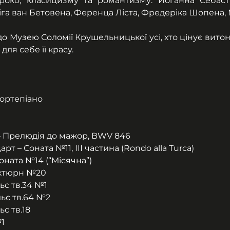
роко, класицизму та романтизму: Йоганна Себасть
га ван Бетовена, Ференца Ліста, Фредеріка Шопена,
о Музею Соломії Крушельницької усі, хто цінує витонч
для себе її красу.
ортепіано
– Прелюдія до мажор, BWV 846
 – Соната №11, ІІІ частина (Rondo alla Turca)
оната №14 (“Місячна”)
ктюрн №20
с тв.34 №1
ьс тв.64 №2
с тв.18
№1