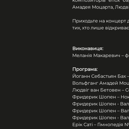
композиторів епох ба
Амадея Моцарта, Людві
Приходьте на концерт д
тих, хто лише відкриває 
Виконавиця:
Меланія Макаревич – ф
Програма:
Йоганн Себастьян Бах 
Вольфганг Амадей Моцарт
Людвіг ван Бетовен – С
Фридерик Шопен – Но
Фридерик Шопен - Валь
Фридерик Шопен – Вал
Фридерик Шопен - Валь
Ерік Саті – Гімнопедія 