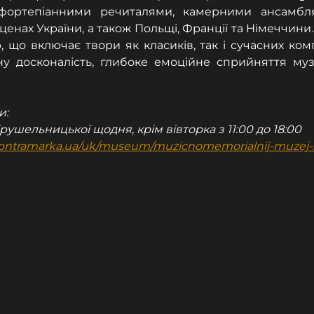
фортепіанними речиталями, камерними ансамбл
енах України, а також Польщі, Франції та Німеччини.
що включає твори як класиків, так і сучасних комп
ну досконалість, глибоке емоційне сприйняття муз
и:
Крушельницької щодня, крім вівторка з 11:00 до 18:00
v.kontramarka.ua/uk/museum/muzicnomemorialnij-muzej-s