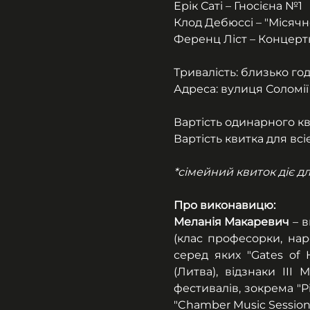
Ерік Саті – Гносієна №1
Клод Дебюссі – "Місячн
Ференц Ліст – Концерт
Тривалість: близько го
Адреса: вулиця Соломії
Вартість одинарного кв
Вартість квитка для всієї
*сімейний квиток діє дл
Про виконавицю:
Меланія Макаревич
 – 
(клас професорки, нар
серед яких "Gates of H
(Литва), відзнаки III
фестивалів, зокрема "Piz
"Chamber Music Session"