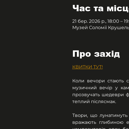
Час та місц
21 бер. 2026 р., 18:00 – 1
Музей Соломії Крушельни
Про захід
КВИТКИ ТУТ!
Коли вечори стають св
музичний вечір у кам
прозвучать шедеври фо
теплий післясмак.
Твори, що лунатимуть 
вражають глибиною ем