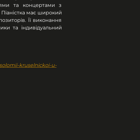
ями та концертами з 
 Піаністка має широкий 
озиторів. Її виконання 
ики та індивідуальний 
olomii-kruselnickoi-u-