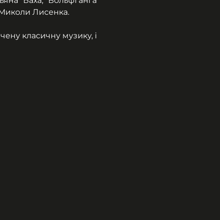
яна Баха, Вольфганга 
 Миколи Лисенка.
ену класичну музику, і 