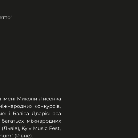
етто"
ї імені Миколи Лисенка 
іжнародних конкурсів, 
мені Баліса Дваріонаса 
 багатьох міжнародних 
Львів), Kyiv Music Fest, 
num" (Рівне).