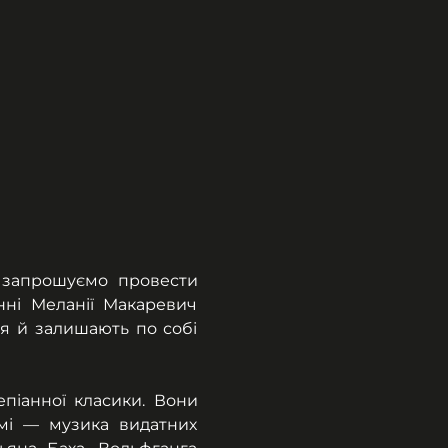
, запрошуємо провести 
ні Меланії Макаревич 
я й залишають по собі 
піанної класики. Вони 
мі — музика видатних 