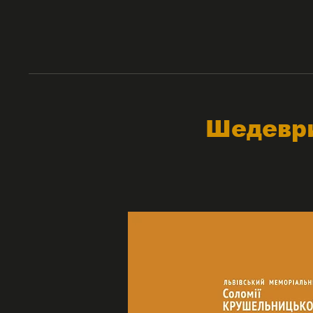
Шедеври