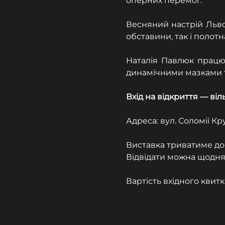
оперних перемог.
Весняний настрій Льво
обставини, так і полот
Наталія Павлюк працює
динамічними мазками та
Вхід на відкриття — віл
Адреса: вул. Соломії К
Виставка триватиме до 
Відвідати можна щодня, 
Вартість вхідного квитк