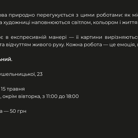
ва природно перегукується з цими роботами: як міст
на художниці наповнюються світлом, кольором і життя
 в експресивній манері — її картини вирізняютьс
 відчуттям живого руху. Кожна робота — це емоція, 
ьний.
рушельницької, 23
15 травня
окрім вівторка, з 11:00 до 18:00
а — 50 грн