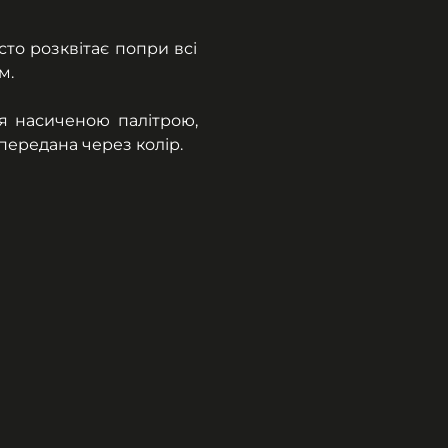
о розквітає попри всі 
м.
я насиченою палітрою, 
передана через колір.