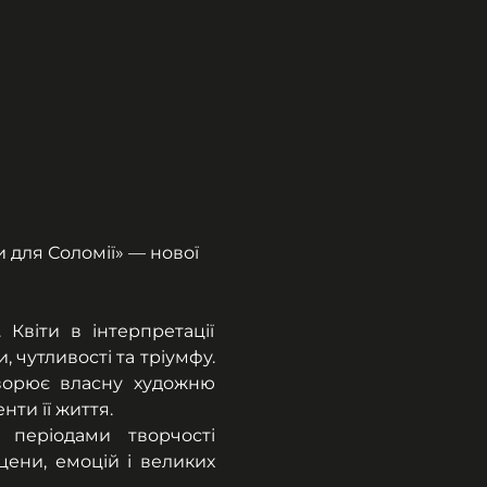
 для Соломії» — нової 
віти в інтерпретації 
чутливості та тріумфу. 
ворює власну художню 
нти її життя.
періодами творчості 
ени, емоцій і великих 