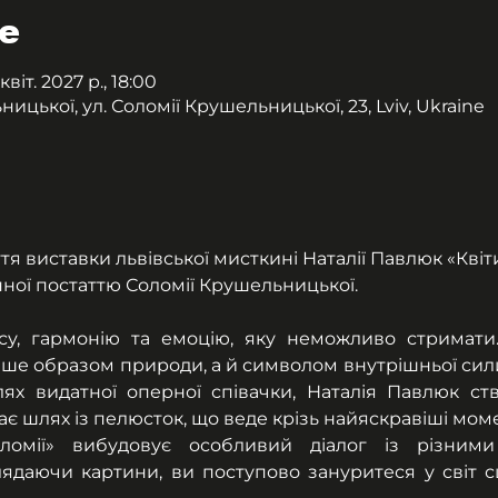
е
 квіт. 2027 р., 18:00
цької, ул. Соломії Крушельницької, 23, Lviv, Ukraine
я виставки львівської мисткині Наталії Павлюк «Квіти
нної постаттю Соломії Крушельницької.
у, гармонію та емоцію, яку неможливо стримати. К
ше образом природи, а й символом внутрішньої сили, 
х видатної оперної співачки, Наталія Павлюк ст
ає шлях із пелюсток, що веде крізь найяскравіші моме
ломії» вибудовує особливий діалог із різними 
ядаючи картини, ви поступово зануритеся у світ сц