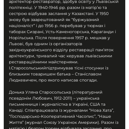
архітектор-реставратор, здобув освіту у Львівській 
політехніці. У 1940-1946 рр. разом із матір’ю та 
сестрою відбував заслання у Казахстані. У 1950 
знову був заарештований як “буржуазний 
націоналіст” і до 1956 р. перебував у тюрмах і 
таборах Сизрані, Усть-Каменогорська, Караганди і 
Норільська. Після повернення 1957 р. мешкав у 
Львові, був одним із організаторів 
західноукраїнського відділу реставрації пам’яток 
архітектури, тривалий час керував львівськими 
реставраційними майстернями. 
І.Старосольськийпідтримував тісні стосунки із 
близьким товаришем батька – Станіславом 
Людкевичем, про якого написав спогади.
Донька Уляна Старосольська (літературний 
псевдонім Любович, 1912-2011) – українська 
письменниця і журналістка в Україні, США та 
Канаді. Співпрацювала із журналами “Нова Хата”, 
“Господарсько-Кооперативний Часопис”, “Наше 
Життя” (журнал Союзу Українок Америки). Разом із 
матір’ю і братом Ігорем відбувала заслання, про 