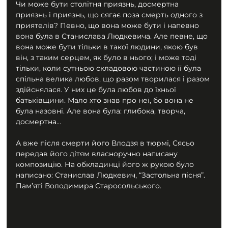
Чи може бути столітня приязнь, досмертна 
приязнь і приязнь, що сягає поза смерть одного з 
приятелів? Певно, що вона може бути і напевно 
вона була в Станислава Людкевича. Але певне, що 
вона може бути тільки в такої людини, якою був 
він, з таким серцем, як було в нього; і може тоді 
тільки, коли сутньою складовою частиною її була 
спільна велика любов, що разом творилася і разом 
здійснялася. У них це була любов до їхньої 
батьківщини. Мало хто знав про неї, бо вона не 
була назовні. Але вона була: глибока, творча, 
досмертна…
А вже після смерти його Влодзя в тюрмі, Сясьо 
передав його дітям власноручно написану 
композицію. На обкладинці його ж рукою було 
написано: Станислав Людкевич, “Застольна пісня”. 
Пам’яті Володимира Старосольського.