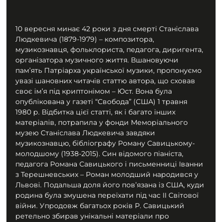
10 вересня минає 42 роки з дня смерті Станіслава 
Людкевича (1879-1979) – композитора, 
музикознавця, фольклориста, педагога, диригента, 
організатора музичного життя. Вшановуючи 
пам’ять Патріарха української музики, пропонуємо 
увазі шановних читачів статтю автора, що сховав 
своє ім’я під криптонімом – Юст. Вона була 
опублікована у газеті “Свобода” (США) 1 травня 
1980 р. Відбитка цієї статті, як і багато інших 
матеріалів, потрапила у фонди Меморіального 
музею Станіслава Людкевича завдяки 
музикознавцю, бібліографу Роману Савицькому-
молодшому (1938-2015). Син відомого піаніста, 
педагога Романа Савицького і письменниці Іванни 
з Терешневських – Роман молодший народився у 
Львові. Подальша доля його пов’язана із США, куди 
родина була змушена переїхати під час ІІ Світової 
війни. Упродовж багатьох років Р. Савицький 
ретельно збирав унікальні матеріали про 