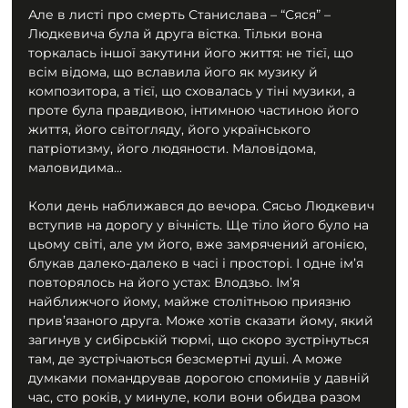
Але в листі про смерть Станислава – “Сяся” – 
Людкевича була й друга вістка. Тільки вона 
торкалась іншої закутини його життя: не тієї, що 
всім відома, що вславила його як музику й 
композитора, а тієї, що сховалась у тіні музики, а 
проте була правдивою, інтимною частиною його 
життя, його світогляду, його українського 
патріотизму, його людяности. Маловідома, 
маловидима…
Коли день наближався до вечора. Сясьо Людкевич 
вступив на дорогу у вічність. Ще тіло його було на 
цьому світі, але ум його, вже замрячений агонією, 
блукав далеко-далеко в часі і просторі. І одне ім’я 
повторялось на його устах: Влодзьо. Ім’я 
найближчого йому, майже столітньою приязню 
прив’язаного друга. Може хотів сказати йому, який 
загинув у сибірській тюрмі, що скоро зустрінуться 
там, де зустрічаються безсмертні душі. А може 
думками помандрував дорогою споминів у давній 
час, сто років, у минуле, коли вони обидва разом 