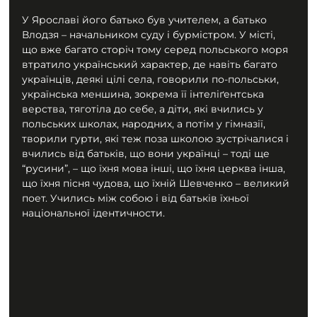
У Ярославі його батько був учителем, а батько 
Влодзя – начальником суду і бурмістром. У місті, 
що вже багато сторіч тому серед польського моря 
втратило український характер, де навіть багато 
українців, деякі цілі села, говорили по-польськи, 
українська меншина, зокрема її інтеліґентська 
верства, тяготіла до себе, а діти, які вчились у 
польських школах, народних, а потім у гімназії, 
творили гурти, які теж поза школою зустрічалися і 
вчились від батьків, що вони українці – тоді ще 
“русини”, – що їхня мова інші, що їхня церква інша, 
що їхня пісня чудова, що їхній Шевченко – великий 
поет. Учились між собою і від батьків їхньої 
національної ідентичности.