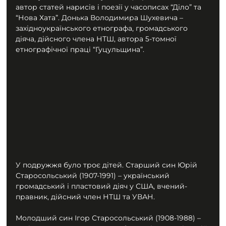
автор статей нарисів і поезії у часописах “Діло” та 
“Нова Хата”. Донька Володимира Шухевича – 
західноукраїнського етнографа, громадського 
діяча, дійсного члена НТШ, автора 5-томної 
етнографічної праці “Гуцульщина”.
У подружжя було троє дітей. Старший син Юрій 
Старосольський (1907-1991) – український 
громадський і пластовий діяч у США, вчений-
правник, дійсний член НТШ та УВАН.
Молодший син Ігор Старосольський (1908-1988) – 