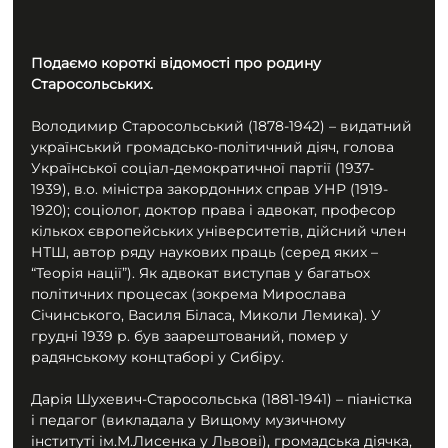
Подаємо короткі відомості про родину 
Старосольських.
Володимир Старосольський (1878-1942) – видатний 
український громадсько-політичний діяч, голова 
Української соціал-демократичної партії (1937-
1939), в.о. міністра закордонних справ УНР (1919-
1920); соціолог, доктор права і адвокат, професор 
кількох європейських університетів, дійсний член 
НТШ, автор ряду наукових праць (серед яких – 
“Теорія нації”). Як адвокат виступав у багатьох 
політичних процесах (зокрема Мирослава 
Січинського, Василя Біласа, Миколи Лемика). У 
грудні 1939 р. був заарештований, помер у 
радянському концтаборі у Сибіру.
Дарія Шухевич-Старосольська (1881-1941) – піаністка 
і педагог (викладала у Вищому музичному 
інституті ім.М.Лисенка у Львові), громадська діячка, 