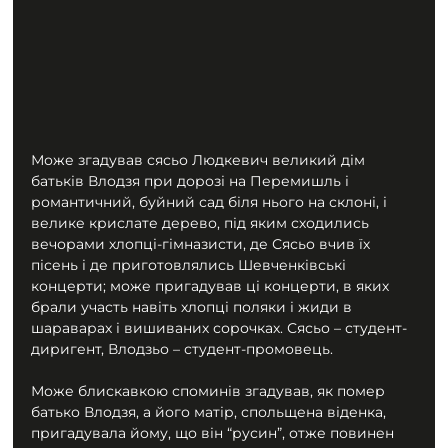
Може згадував сясьо Людкевич великий дім 
батьків Влодзя при дорозі на Перемишль і 
романтичний, буйний сад біля нього на склоні, і 
велике крислате дерево, під яким сходились 
вечорами хлопці-гімназисти, де Сясьо вчив їх 
пісень і де приготовлялись Шевченківські 
концерти; може пригадував ці концерти, в яких 
брали участь навіть хлопці поляки і жиди в 
шараварах і вишиваних сорочках. Сясьо – студент-
диригент, Влодзьо – студент-промовець.
Може блискавкою споминів згадував, як помер 
батько Влодзя, а його матір, спольщена віденка, 
пригадувала йому, що він “русин”, отже повинен 