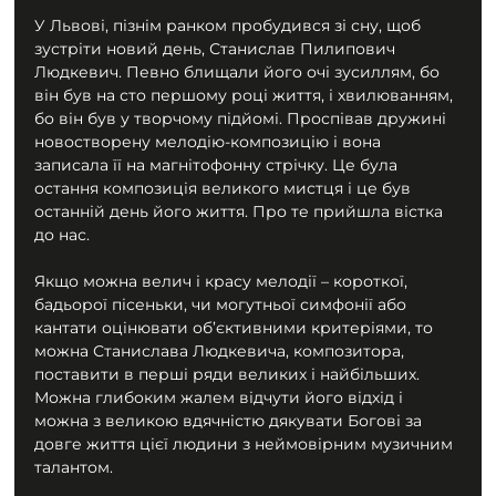
У Львові, пізнім ранком пробудився зі сну, щоб 
зустріти новий день, Станислав Пилипович 
Людкевич. Певно блищали його очі зусиллям, бо 
він був на сто першому році життя, і хвилюванням, 
бо він був у творчому підйомі. Проспівав дружині 
новостворену мелодію-композицію і вона 
записала її на магнітофонну стрічку. Це була 
остання композиція великого мистця і це був 
останній день його життя. Про те прийшла вістка 
до нас.
Якщо можна велич і красу мелодії – короткої, 
бадьорої пісеньки, чи могутньої симфонії або 
кантати оцінювати об’єктивними критеріями, то 
можна Станислава Людкевича, композитора, 
поставити в перші ряди великих і найбільших. 
Можна глибоким жалем відчути його відхід і 
можна з великою вдячністю дякувати Богові за 
довге життя цієї людини з неймовірним музичним 
талантом.