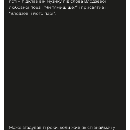
потім підклав він музику під слова Влодзевої 
любовної поезії “Чи тямиш ще?” і присвятив її 
“Влодзеві і його парі”.
Може згадував ті роки, коли жив як співнаймач у 