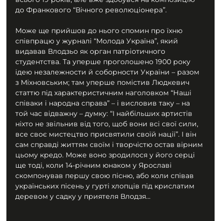
до Франкового “Вічного революціонера”.
Може ще прийшов до нього спомин про їхню 
співпрацю у журналі “Молода Україна”, який 
видавав Влодзьо як орган патріотичного 
студентства. Та уперше проголошено 1900 року 
ідею незалежности й соборности України – разом 
з Міхновським; там уперше помістив Людкевич 
статтю під характеристичним наголовком “Наші 
співаки і народна справа” – і висловив таку – на 
той час відважну – думку: “І найбільших артистів 
ніхто не звільнив від того, щоб вони всі свої сили, 
все своє мистецтво присвятили своїй нації”. І він 
сам справді життям своїм і творчістю остав вірним 
цьому кредо. Може воно зродилося у його серці 
ще тоді, коли 14-річним юнаком у Ярославі 
скомпонував першу свою пісню, або коли співав 
українських пісень у гурті хлопців під крислатим 
деревом у садку у приятеля Влодзя…