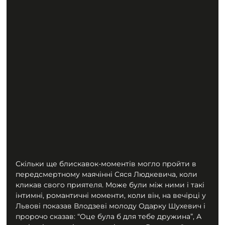
Скільки ще блискавок-моментів могло пройти в 
передсмертному маячінні Сяся Людкевича, коли 
кликав свого приятеля. Може були між ними і такі 
інтимні, романтичні моменти, коли він, на вечірці у 
Львові показав Влодзеві молоду Одарку Шухевич і 
пророчо сказав: “Оце була б для тебе дружина”, А 