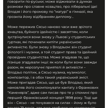
говорити по-руськи; може відживали в думках 
розмови про славне козацтво, про ліберальні ідеї 
Влодзя і його промову по “матурі” в гімназії, яка 
грозила йому відібранням диплому…
Може пережив Сясьо наново часи вже зрілого 
юнацтва, буйного ідейністю і завзяттям, коли 
зустрінулися вони знову у Львові у студентських 
гуртках, які починали кипіти українською 
активністю. Були знову з Влодзьом: він студент 
філології і музики, а той студент права та ідейний 
провідник студентства. Може згадував те, що 
пізніше згадували інші: як коли були вони завжди 
разом, як нерозлучні приятелі й активісти – 
Влодзьо політик, а Сясьо музика, музиколог, 
композитор, і в обох такий український зміст. 
Може пригадав Сясьо, що це був Влодзьо, який 
намовляв його скомпонувати кантату з Франкових 
“Каменярів”, адже сам писав про те у спомині про 
перший Франківський концерт 1898 року. Тоді ще 
він – Сясьо – не почувався на силах – йому ж було 
всього 19 років, але вже здобувся на композицію 