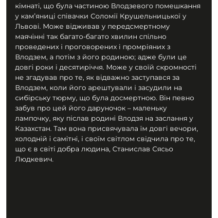
кімнаті, що була частиною Влодзевого помешкання 
у кам’яниці співачки Соломії Крушельницької у 
Львові. Може відживав у передсмертному 
маячінні так багато-багато хвилин спільно 
проведених і проговорених і промріяних з 
Влодзем, а потім з його родиною; адже були це 
довгі роки і десятиріччя. Може у своїй скромності 
не згадував про те, як відважно заступався за 
Влодзем, коли його арештували і засудили на 
сибірську тюрму, що була досмертною. Він певно 
забув про цей його даруночок – маленьку 
лампочку, яку післав родині Влодзя на заслання у 
Казахстан. Там вона присвячувала їм довгі вечори, 
холодній і самітні, і своїм світлом свідчила про те, 
що є в світі добра людина, Станислав Сясьо 
Людкевич.