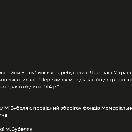
вої війни Кашубинські перебували в Ярославі. У травні
нська писала: “Переживаємо другу війну, страшнішу, 
ти, як то було в 1914 р.”.
ку М. Зубеляк, провідний зберігач фондів Меморіальн
ича
ої М. Зубеляк