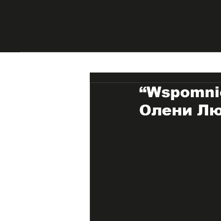
“Wspomnie
Олени Лю