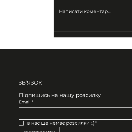
Написати коментар...
Епістолярна спадщина
Михайла
Головащенка:
опрацювання архіву
ЗВʼЯЗОК
Підпишись на нашу розсилку
Email
*
в нас ще немає розсилки :,(
*