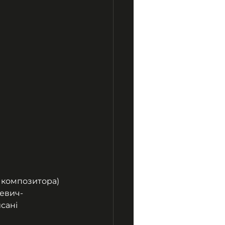
 композитора) 
евич-
сані 