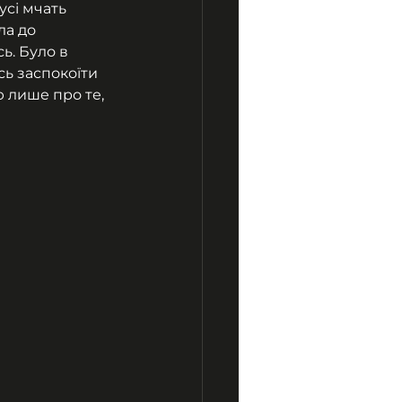
усі мчать 
ла до 
ь. Було в 
ь заспокоїти 
ю лише про те, 