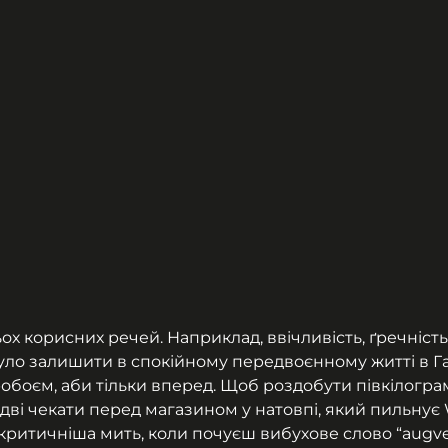
х корисних речей. Наприклад, ввічливість, ґречність і 
було залишити в спокійному передвоєнному житті в Га
обоєм, аби тільки вперед. Щоб роздобути півкілограм
дві чекати перед магазином у натовпі, який пильну
айкритичніша мить, коли почуєш вибухове слово “augve