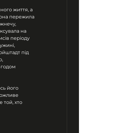
ого життя, а 
вона пережила 
жнечу, 
ксувала на 
исів періоду 
ужині, 
ойштадт під 
, 
згодом 
сь його 
можливе 
той, хто 