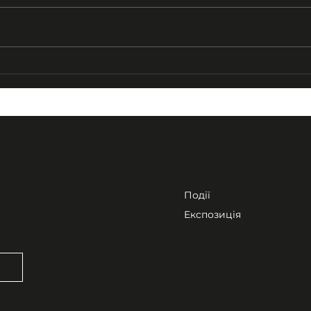
Опрацювання архіву
«Хр
Михайла Головащенка
Сол
«По
Сой
Події
Експозиція