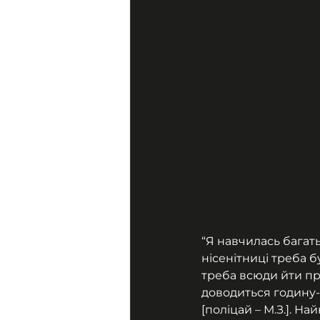
“Я навчилась багатьо
нісенітниці треба 
треба всюди йти пр
доводиться годину-
[поліцай – М.З.]. Н