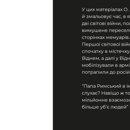
У цих матеріалах О
й змальовує час, в
дві світові війни, 
вимушене переселенн
сторінках мемуарів.
Першої світової вій
спочатку в містечку
Віднем, а далі у Ві
мобілізували в армі
потрапили до росій
“Папа Римський в ім
слухає? Навіщо ж то
мільйонне взаємозн
більше уб’є людей” (