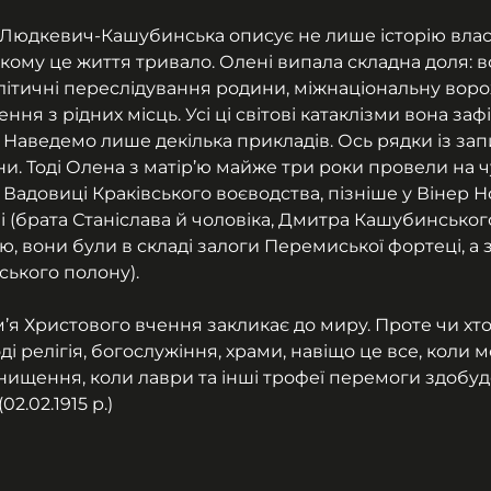
. Людкевич-Кашубинська описує не лише історію власн
 якому це життя тривало. Олені випала складна доля: 
політичні переслідування родини, міжнаціональну воро
я з рідних місць. Усі ці світові катаклізми вона зафі
 Наведемо лише декілька прикладів. Ось рядки із зап
ни. Тоді Олена з матір’ю майже три роки провели на ч
 Вадовиці Краківського воєводства, пізніше у Вінер Н
дні (брата Станіслава й чоловіка, Дмитра Кашубинського
ю, вони були в складі залоги Перемиської фортеці, а 
ського полону).
’я Христового вчення закликає до миру. Проте чи хто
ді релігія, богослужіння, храми, навіщо це все, коли 
ищення, коли лаври та інші трофеї перемоги здобуде 
02.02.1915 р.)