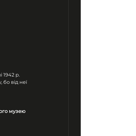
 1942 р. 
бо від неї 
ого музею 