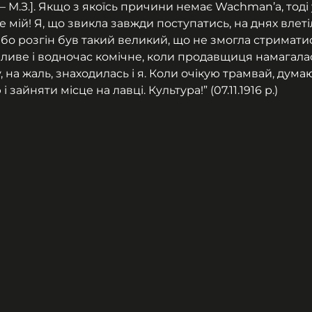
 М.З.]. Якщо з якоїсь причини немає Wachman’а, тоді 
мій! Я, що звикла завжди поступатись, на днях влеті
бо розгін був такий великий, що не змогла стриматис
иве і водночас комічне, коли продавщиця намагалас
, на жаль, знаходилась і я. Коли очікую трамвай, дума
зайняти місце на лавці. Культура!” (07.11.1916 р.)