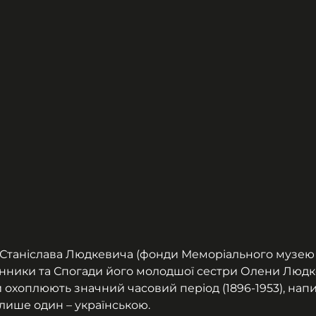
 Станіслава Людкевича (фонди Меморіального музею
нники та Спогади його молодшої сестри Олени Людк
 охоплюють значний часовий період (1896-1953), напи
лише один – українською.