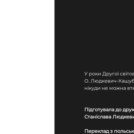
У роки Другої світо
О. Людкевич-Кашуби
нікуди не можна втек
Підготувала до дру
Станіслава Людкев
Переклад з польськ