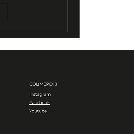
изантеми для
омії». Штрих до
ртрету» Богдана
ки
СОЦМЕРЕЖІ
Instagram
Facebook
Youtube