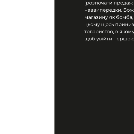
[розпочати продаж –
наввипередки. Боже 
магазину як бомба, 
цьому щось принизл
товариство, в якому
щоб увійти першою і 