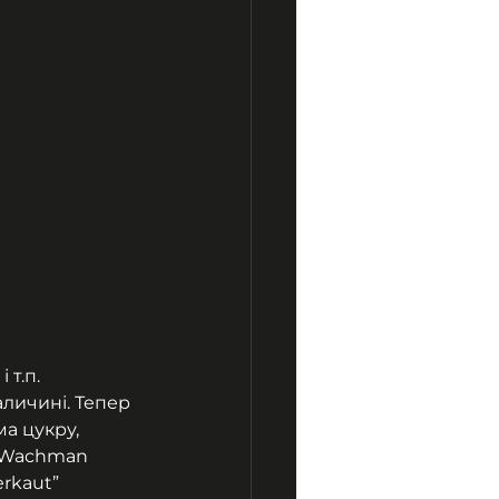
т.п. 
личині. Тепер 
а цукру, 
є Wachman 
rkaut” 