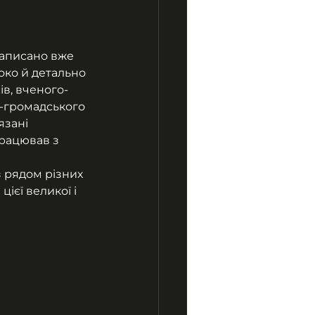
написано вже 
око й детально 
в, вченого-
-громадського 
язані 
працював з 
з рядом різних 
ієї великої і 