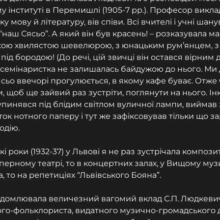
у інституті в Перемишлі (1905-7 рр.). Професор викла
у мову й літературу, вів співи. Всі вчителі і учні шану
аш Сясьо”. А який він був красень! – розказувала ма
кою хвилястою шевелюрою, з юнацьким рум’янцем, з
ід бородою! (До речі, цій звичці він остався вірним д
а семінаристка не залишалась байдужою до нього. Ми 
ьо ввечорі прогулюється, в якому кафе буває. Отже 
 щоб ще зайвий раз зустріти, поглянути на нього. Ін
зупинявся під блідим світлом вуличної лампи, виймав 
ок нотного паперу і тут же зафіксовував тільки що з
одію.
кі роки (1932-37) у Львові я не раз зустрічала компози
оперному театрі, то в концертних залах, у Вищому му
а, то на репетиціях “Львівського Бояна”.
ідомлювала величезний вагомий вклад С.П. Людкевич
го-фольклориста, видатного музично-громадського ді