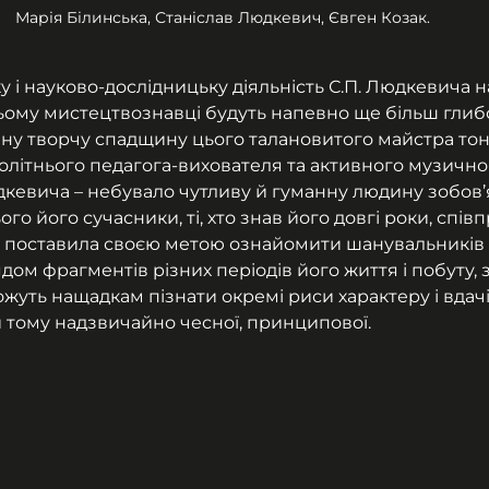
Марія Білинська, Станіслав Людкевич, Євген Козак.
 і науково-дослідницьку діяльність С.П. Людкевича 
ньому мистецтвознавці будуть напевно ще більш глиб
ну творчу спадщину цього талановитого майстра тоні
олітнього педагога-вихователя та активного музично
юдкевича – небувало чутливу й гуманну людину зобов’
го його сучасники, ті, хто знав його довгі роки, спів
о поставила своєю метою ознайомити шанувальників 
дом фрагментів різних періодів його життя і побуту, 
ожуть нащадкам пізнати окремі риси характеру і вдачі ц
 тому надзвичайно чесної, принципової.