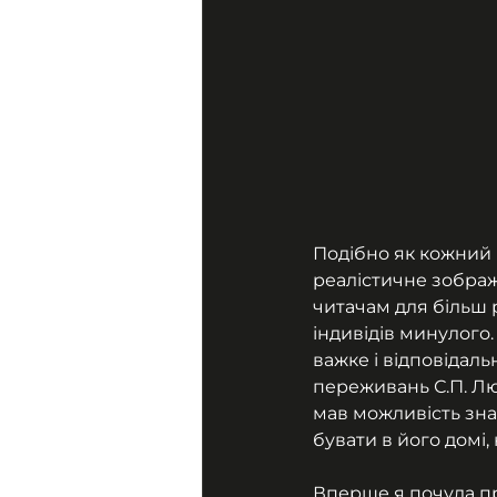
Подібно як кожний 
реалістичне зображ
читачам для більш 
індивідів минулого.
важке і відповідаль
переживань С.П. Лю
мав можливість зна
бувати в його домі,
Вперше я почула пр