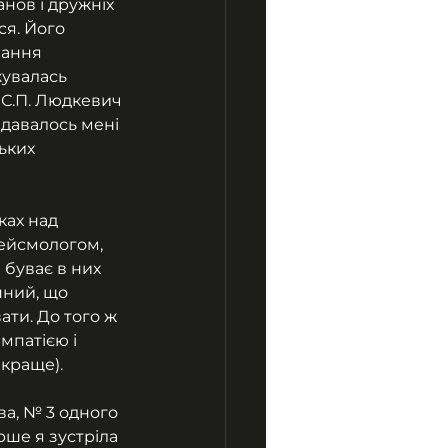
нов і дружніх 
ся. Його 
нання 
увалась 
С.П. Людкевич 
здавалось мені 
ьких 
ках над 
сейсмологом, 
 буває в них 
пний, що 
ти. До того ж 
мпатією і 
йкраще).
ва, № 3 одного 
рше я зустріла 