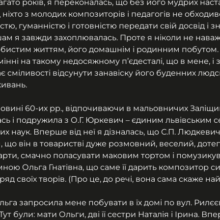
ато років, я переконалась, що без його мудрих наста
 ніхто з молодих композиторів і педагогів не обходив
тю, гуманністю і готовністю передати свій досвід і з
м я завжди захоплювалась. Проте я ніколи не наваж
обистим життям, його домашнім і родинним побутом. 
інні на такому недосяжному п’єдесталі, що в мене, і 
чає сміливості відсунути занавіску його буденних людс
живань.
ловині 60-их рр., відпочиваючи в мальовничих Заліщи
ась і подружила з О.Г. Юркевич – єдиним львівським 
х наук. Вперше від неї я дізналась, що С.П. Людкевич
, що він в товаристві дуже розмовний, веселий, доте
арти, смачно поласувати маковим тортом і помузикува
ною Ольга Гнатівна, що саме її дарить композитор си
ряд своїх творів. (Про це, до речі, вона сама скаже на
ьга запросила мене побувати в їх домі по вул. Рилєє
ут були: мати Ольги, дві її сестри Наталія і Ірина. Впе