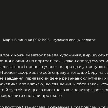
Марія Білинська (1912-1996), музикознавець, педагог
штрих, кожний мазок пензля художника, вирішують 
ення людини на портреті, так і кожен спогад сучасни
рельєфного і повного уявлення про вдачу, поступки, 
 Я зовсім добре здаю собі справу з того, що беру на 
не завдання, піднімаючи де-не де занавіску інтимних н
дкевича, але вважаю, що священним обов’язком кожно
ти й зустрічати цього видатного композитора, розмов
 накреслити спогади про нього.
о доктора Станислава Людкевича з розповідей моєї м