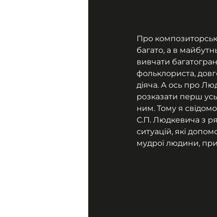
Про композиторську
багато, а в майбут
вивчати багатогран
фольклориста, довг
діяча. А ось про Л
розказати перш усьо
ним. Тому я свідом
С.П. Людкевича з ря
ситуацій, які допом
мудрої людини, при