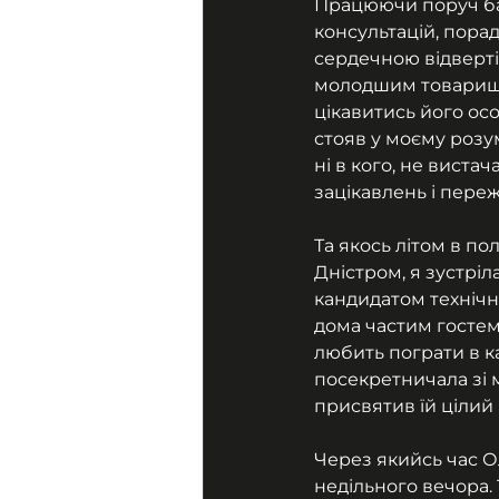
Працюючи поруч баг
консультацій, порад
сердечною відвертіс
молодшим товариша
цікавитись його ос
стояв у моєму розум
ні в кого, не виста
зацікавлень і пере
Та якось літом в по
Дністром, я зустріл
кандидатом технічни
дома частим гостем
любить пограти в к
посекретничала зі м
присвятив їй цілий 
Через якийсь час Ол
недільного вечора. Т