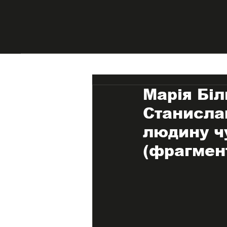
Марія Біл
Станисла
людину ч
(фрагмен