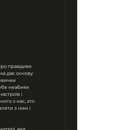
про правдиве 
ка дає основу 
звички 
себе неабияк 
астроїв і 
го з нас, хто 
ляти з ним і 
атері, яка 