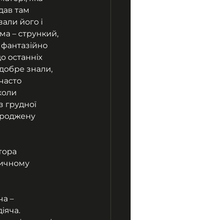
дав там 
вали його і 
ма – стрункий, 
 фантазійно 
о останніх 
добре знали, 
часто 
коли 
з грудної 
ароджену 
тора 
зичному 
а – 
яча. 