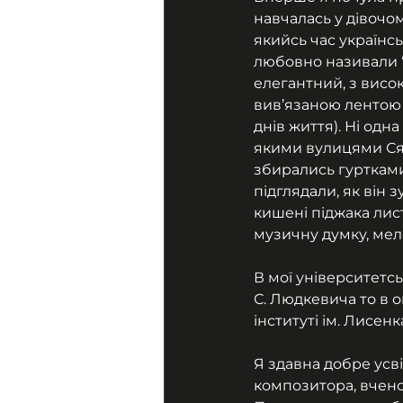
навчалась у дівочом
якийсь час українськ
любовно називали “н
елегантний, з висо
вив’язаною лентою п
днів життя). Ні одн
якими вулицями Сяс
збирались гуртками,
підглядали, як він 
кишені піджака лист
музичну думку, мел
В мої університетсь
С. Людкевича то в 
інституті ім. Лисенк
Я здавна добре усв
композитора, вчено