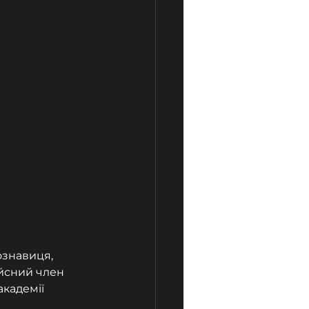
ознавиця, 
йсний член 
кадемії 