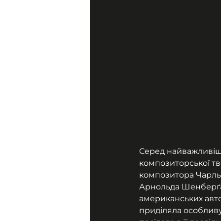
Серед найважливіш
композиторської тво
композитора Чарль
Арнольда Шенберґа,
американських авт
приділяла особливу