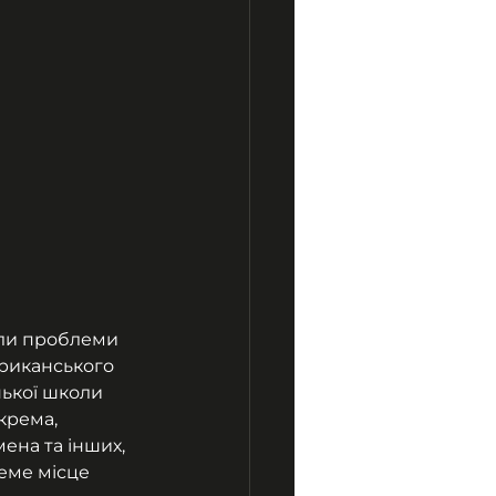
ли проблеми 
ериканського 
ької школи 
крема, 
на та інших, 
еме місце 