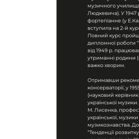
музичного училища 
Людкевича). У 1947 
фортепіанне (у Е.Ка
вступила на 2-й кур
Повний курс пройшла
дипломної роботи “
від 1949 р. працюва
утриманні родини (м
важко хворим.
Отримавши рекоменд
консерваторії, у 19
(науковий керівник 
української музики. 
М. Лисенка, професор
української, музики
музикознавства. Док
“Тенденції розвитку 