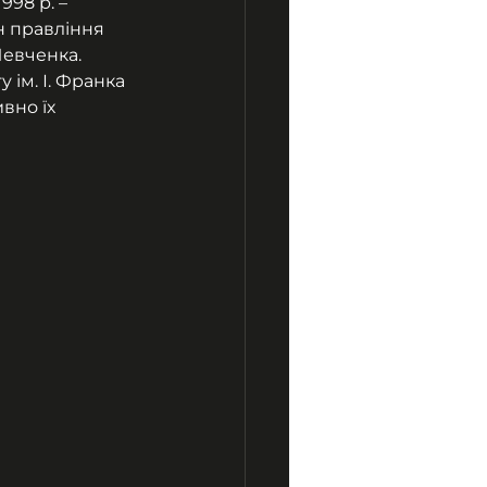
998 р. – 
н правління 
Шевченка. 
ім. І. Франка 
вно їх 