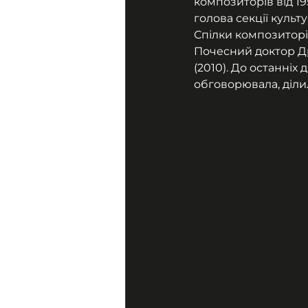
композиторів від 195
голова секції культ
Спілки композиторів
Почесний доктор Др
(2010). До останніх
обговорювала, діл