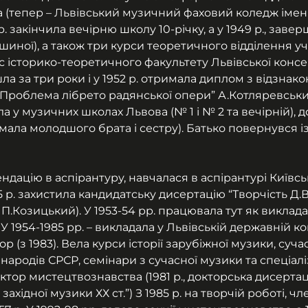
(тепер – Львівський музичний фаховий коледж імені
р. закінчила вечірню школу 10-річку, а у 1949 р., заве
шиної), а також три курси теоретичного відділення у
с історико-теоретичного факультету Львівської консер
 за три роки і у 1952 р. отримала диплом з відзнако
Проблема лібрето радянської опери” А.Котляревський
ла у музичних школах Львова (№ 1 і № 2 та вечірній), 
ала молодшого брата і сестру). Батько повернувся із К
ацію в аспірантуру, навчалася в аспірантурі Київськ
55 р. захистила кандидатську дисертацію “Творчість Д.В
П.Козицький). У 1953-54 рр. працювала тут як викладач
У 1954-1985 рр. – викладала у Львівській державній кон
 (з 1983). Вела курси історії зарубіжної музики, сучас
 народів СРСР, семінари з сучасної музики та спеціалі
тор мистецтвознавства (1981 р., докторська дисертац
західної музики ХХ ст.”) З 1985 р. на творчій роботі, чл