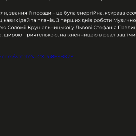
ли, звання й посади – це була енергійна, яскрава особ
ікавих ідей та планів. З перших днів роботи Музично
ю Соломії Крушельницької у Львові Стефанія Павли
 щирою приятелькою, натхненницею в реалізації чи
be.com/watch?v=CXPu8ESBKZY