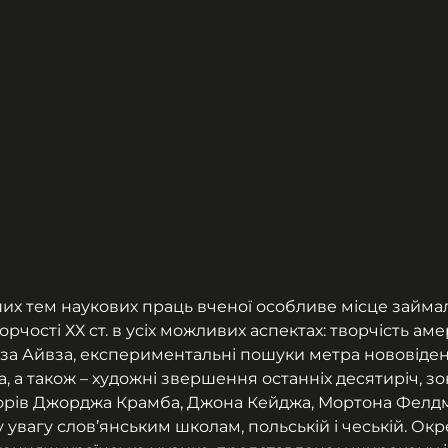
их тем наукових праць вченої особливе місце займа
рчості ХХ ст. в усіх можливих аспектах: творчість ам
за Айвза, експериментальні пошуки метра нововіден
 а також – художні звершення останніх десятиріч, зо
орів Джорджа Крамба, Джона Кейджа, Мортона Фелдме
 увагу слов’янським школам, польській і чеській. Окр