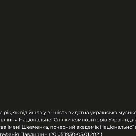
є рік, як відійшла у вічність видатна українська музик
вління Національної Спілки композиторів України, ді
ва імені Шевченка, почесний академік Національної а
ефанія Павлишин (20.05.1930-05.01.2021).