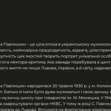
а Павлишин – це ціла епоха в українському музикозна
ість, неймовірна працездатність, відвага, цілеспрямо
упність цих якостей творить портрет унікальної особ
ога-лектора-критика, яка завжди перебувала в центр
го життя не лише Львова, України, а й світу, надихал
а Павлишин народилася 20 травня 1930 р. у м. Колом
і. Батько й мати були дуже музикальні і свою доньку в
 музичну школу при товаристві ім. М. Монюшка. У 1945
заарештували органи НКВС. У тому ж році С. Павли
реїхала до Львова. Вступила на фортепіанне відділен