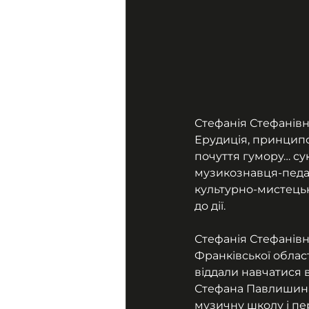
Стефанія Стефанівн
Ерудиція, принципов
почуття гумору… сук
музикознавця-педаг
культурно-мистецько
до дії.
Стефанія Стефанівн
Франківської област
віддали навчатися в
Стефана Павлишина 
музичну школу і пе