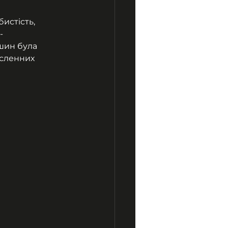
истість, 
-
шин була 
сленних 