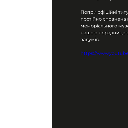
Попри офіційні титу
постійно сповнена ц
меморіального музе
нашою порадницею,
задумів.
https://www.youtu