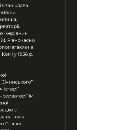
 Станіслава 
ршивши 
чилища, 
ваторії. 
ю (керівник 
). Рівночасно 
допомагаючи в 
омі у 1956 р. 
ої 
.Січинського” 
 історії 
серваторії ім. 
ної 
зацію з 
ія на тему 
ен Спілки 