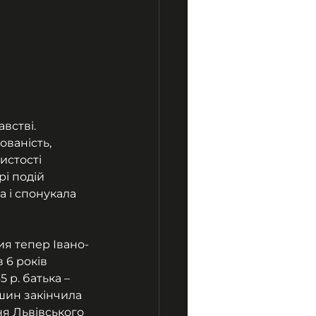
встві. 
ваність, 
истості 
і подій 
а і спонукала 
ия тепер Івано-
 6 років 
 р. батька – 
шин закінчила 
ня Львівського 