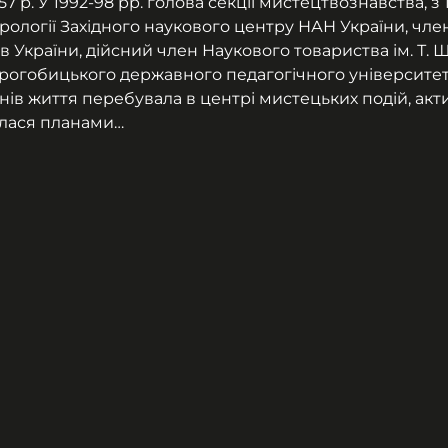
7 р. У 1992-98 рр. голова секції мистецтвознавства, з 1
урології Західного наукового центру НАН України, чле
 України, дійсний член Наукового товариства ім. Т. 
огобицького державного педагогічного університету 
 днів життя перебувала в центрі мистецьких подій, акти
илася планами…