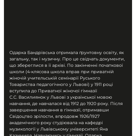
Одарка Бандрівська отримала ґрунтовну освіту, як 
загальну, так і музичну. Про це свідчать документи, 
що збереглися в її архіві. По закінченні початкової 
школи (4-клясова школа вправ при приватній 
жіночій учительській семінарії Руського 
Товариства педагогічного у Львові) у 1911 році 
вступила до Приватної жіночої гімназії 
С.С. Василиянок у Львові з української мовою 
навчання, де навчалася від 1912 до 1920 року. Після 
завершення навчання в гімназії, отримавши 
Свідоцтво зрілости, впродовж 1926/1927 
академічного року студіювала на кафедрі 
музикології у Львівському університеті Яна 
Казимира. Навчаючись у гімназії, Одарка 