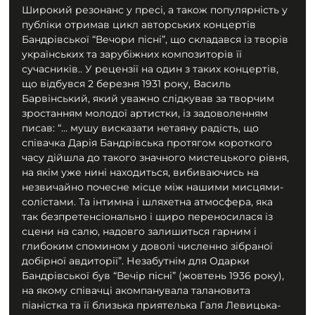
Широкий резонанс у пресі, а також популярність у 
публіки отримав цикл авторських концертів 
Бандрівської “Вечори пісні”, що складався із творів 
українських та зарубіжних композиторів її 
сучасників.. У рецензії на один з таких концертів, 
що відбувся 2 березня 1931 року, Василь 
Барвінський, який уважно слідкував за творчим 
зростанням молодої артистки, із задоволенням 
писав: “… мушу висказати нетаяну радість, що 
співачка Дарія Бандрівська протягом короткого 
часу дійшла до такого значного мистецького рівня, 
на якім уже нині находиться, вибиваючись на 
незвичайно почесне місце між нашими мисцями-
солістами. Та інтимна і шляхетна атмосфера, яка 
так безпретенсіонально і щиро переносилася із 
сцени на салю, надовго залишиться гарним і 
глибоким спомином у доволі численно зібраної 
добірної авдиторії”. Незабутнім для Одарки 
Бандрівської був “Вечір пісні” (жовтень 1936 року), 
на якому співачці акомпанувала талановита 
піаністка та її близька приятелька Галя Левицька-