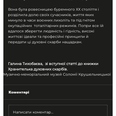
Вона була ровесницею буремного ХХ століття і 
розділила долю своїх сучасників, життя яких 
минуло в часи воєнних лихоліть та під гнітом 
окупаційних  тоталітарних режимів. Попри все їй 
вдалося зберегти людяність і гідність, високі 
життєві ідеали та професійні принципи й 
передати ці духовні скарби нащадкам.
Галина Тихобаєва,  зі вступної статті до книжки 
Хранителька духовних скарбів.
Музично-меморіальний музей Соломії Крушельницької
Коментарі
Написати коментар...