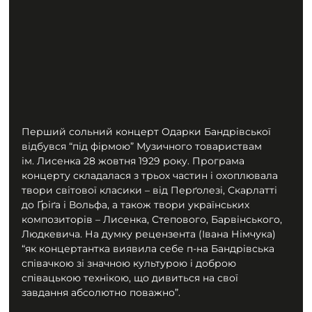
Перший сольний концерт Одарки Бандрівської 
відбувся “під фірмою” Музичного товариствам 
ім. Лисенка 28 жовтня 1929 року. Програма 
концерту складалася з трьох частин і охоплювала 
твори світової класики – від Перґолезі, Скарлатті 
до Ґріґа і Вольфа, а також твори українських 
композиторів – Лисенка, Степового, Барвінського, 
Людкевича. На думку рецензента (Івана Німчука) 
“як концертантка виявила себе п-на Бандрівська 
співачкою зі значною культурою і доброю 
співацькою технікою, що дивиться на свої 
завдання абсолютно поважно”.