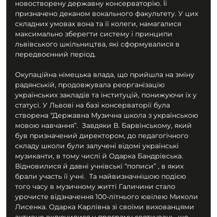
новостворену державну консерваторію. Її 
призначено деканом вокального факультету. У цих 
складних умовах вона та її колеги, намагалися 
максимально зберегти систему і принципи 
львівського шкільництва, які сформувалися в 
передвоєнний період.
Окупаційна німецька влада, що прийшла на зміну 
радянській, продовжувала реорганізацію 
українських закладів та інституцій, понижуючи їх у 
статусі. У Львові на базі консерваторії була 
створена “Державна Музична школа з українською 
мовою навчання”.  Завдяки В. Барвінському, який 
був призначений директором, до педагогічного 
складу школи були залучені відомі українські 
музиканти, в тому числі й Одарка Бандрівська. 
Відновилися й давні учнівські “пописи” , в яких 
брали участь її учні.  Та найвизначнішою подією 
того часу в музичному житті Галичини стало 
урочисте відзначення 100-літнього ювілею Миколи 
Лисенка. Одарка Карлівна зі своїми вихованцями 
активно включилися у програму святкувань, що 