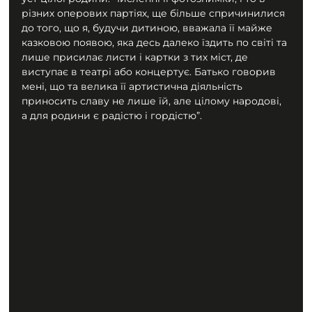
різних оперових партіях, ще більше спричинилися 
до того, що я, будучи дитиною, вважала її майже 
казковою появою, яка десь далеко їздить по світі та 
лише присилає листи і картки з тих міст, де 
виступає в театрі або концертує. Батько говорив 
мені, що та велика її артистична діяльність 
приносить славу не лише їй, але цілому народові, 
а для родини є радістю і гордістю”.