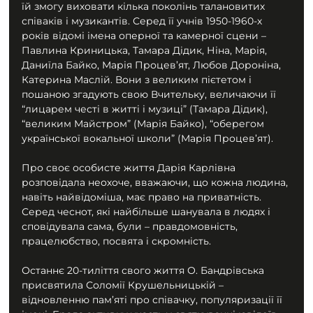
їй змогу виховати кілька поколінь талановитих 
співаків і музикантів. Серед її учнів 1950-1960-х 
років відомі імена оперної та камерної сцени – 
Павлина Криницька, Тамара Дідик, Ніна, Марія, 
Даниїла Байко, Марія Процев’ят, Любов Дороніна, 
Катерина Маслій. Вони з великим пієтетом і 
пошаною згадують свою Вчительку, величаючи її 
“лицарем честі в житті і музиці” (Тамара Дідик), 
“великим Майстром” (Марія Байко), “оберегом 
української вокальної школи” (Марія Процев’ят).
Про своє особисте життя Дарія Карлівна 
розповідала неохоче, вважаючи, що кожна людина, 
навіть найвідоміша, має право на приватність. 
Серед чеснот, які найбільше шанувала в людях і 
сповідувала сама, були – правдомовність, 
працелюбство, посвята і скромність.
Останнє 20-тиліття свого життя О. Бандрівська 
присвятила Соломії Крушельницькій – 
відновленню пам’яті про співачку, популяризації її 