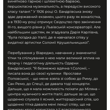
винятково гарною і шляхетною барвою, 
першокласна музикальність, а передусім високого 
класу талант.” У 1926 році О. Бандрівська знову 
здає державний екзамен, цього разу як вокалістка, 
а в 1930-му році отримує Свідоцтво про закінчення 
ІІІ-го, вищого рівня у Львівській консерваторії. Але 
найбільшим щастям, як згадувала Дарія Карлівна, 
“була поїздка до Італії, де я навчалася співу у 
видатної артистки Соломії Крушельницької”.
Перебування у Віареджо, навчання у знаменитої 
тітки та спілкування з нею мали великий вплив на 
творчу і педагогічну діяльність Одарки 
Бандрівської. “Я безмежно вдячна т.Соломії, – 
писала вона до своєї кузинки  Ярослави 
Поповської, – що мене взяла зі собою до Риму, до 
Сан Ремо, до Спеції, де давала тоді концерти. 
Дальше, що я мала можливість поїхати до Міляна – 
центра музичного життя Італії; дальше за це, що 
щоденно слухала її ясний, життєрадісний спів, шо 
щоденно тітка давала мені лекції співу, що на 
кожному кроці користала з її всестороннього 