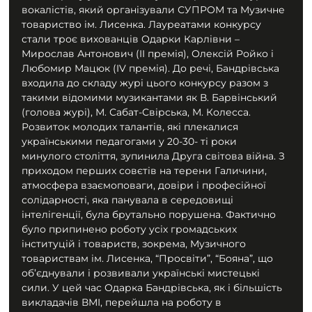
вокалістів, який організували СУПРОМ та Музичне 
товариство ім. Лисенка. Лауреатами конкурсу 
стали троє вихованців Одарки Карлівни – 
Мирослав Антонович (II премія), Олексій Ройко і 
Любомир Мацюк (IV премія). До речі, Бандрівська 
входила до складу журі цього конкурсу разом з 
такими відомими музикантами як В. Барвінський 
(голова журі), М. Сабат-Свірська, М. Колесса. 
Розвиток молодих талантів, які плекалися 
українськими педагогами у 20-30- ті роки 
минулого століття, зупинила Друга світова війна. З 
приходом перших совєтів на терени Галичини, 
атмосфера взаємоповаги, довіри і професійної 
солідарності, яка панувала в середовищі 
інтелігенції, була брутально порушена. Фактично 
було припинено роботу усіх громадських 
інституцій і товариств, зокрема, Музичного 
товариствам ім. Лисенка, “Просвіти”, “Бояна”, що 
об’єднували і розвивали українські мистецькі 
сили. У цей час Одарка Бандрівська, як і більшість 
викладачів ВМІ, перейшла на роботу в 