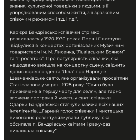
знання, культурної поведінки з людьми, з її 
упорядкованим способом життя, з її зразковим 
співочим режимом і т.д. і т.д.”.
Кар’єра Бандрівської-співачки стрімко 
розвивалася у 1920-1930 роках. Перші її виступи 
 відбулися в концертах, організованих Музичним 
товариством ім. М. Лисенка, “Львівським Бояном” 
та “Просвітою”. Про популярність співачки, яка 
нещодавно вийшла на концертну сцену, свідчить 
допис кореспондента “Діла” про Народне 
Шевченківське свято, яке організували просвітяни 
Станіславова у червні 1928 року: “Свято було 
призначене в першу чергу для селян, але гарно 
зложена програма й участь у святі співачки 
Одарки Бандрівської стягнули майже всіх наших 
інтелігентів. …Гарний голос співачки і мистецьке 
виконання розентузіязмували публику, яка 
обсипала п. Бандрівську квітами і раз-у-раз 
викликала співачку”.