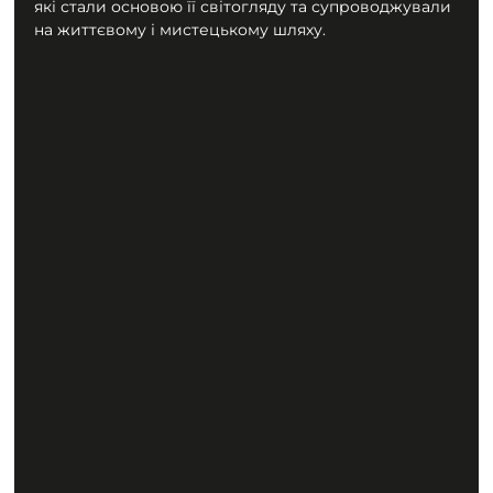
які стали основою її світогляду та супроводжували 
на життєвому і мистецькому шляху.