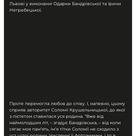
Львові у виконанні Одарки Бандрівської та Ірини 
Негребецької.
Проте перемогла любов до співу. І, напевно, цьому 
сприяв авторитет Соломії Крушельницької, до якої 
з пієтетом ставилася уся родина. “Вже від 
наймолодших літ, – згадує Бандрівська, – від коли 
сягає моя пам’ять, ім’я тітки Соломії не сходило з 
уст цілої родини. Численні її фотознимки, і то в 