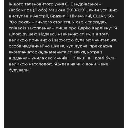
іншого талановитого учня О. Бандрівської – 
Любомира (Любо) Мацюка (1918-1991), який успішно 
виступав в Австрії, Бразилії, Німеччині, США у 50-
70-х роках минулого століття. У своїх спогадах, 
співак із захопленням пише про Дарію Карлівну: “Я 
цілою душею віддавсь навчанню співу, а в тому 
великою причиною і заохотою була моя учителька, 
особа надзвичайно цікава, культурна, прекрасна 
акомпаніаторка, знаменита співачка, котра з 
відданням учила своїх учнів. … Лекції в її домі були 
великою насолодою. Я ждав на них, вони мене 
будували.”