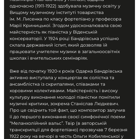
одночасно (1911-1922) здобувала музичну освіту у 
Вищому музичному інституті товариства 
ім. М. Лисенка по класу фортепіано у професора 
Марії Криницької. Згодом удосконалювала свою 
майстерність як піаністка у Віденській 
консерваторії. У 1924 році Бандрівська успішно 
склала державний іспит, який дозволяв їй 
працювати учителем музики в загальноосвітніх 
школах і вчительських семінаріях.
Вже від початку 1920-х років Одарка Бандрівська 
активно виступала у концертах як солістка та 
ансамблістка із скрипалями, співаками та 
хоровими колективами. Майстерність і високу 
культуру виконання молодої піаністки помітили 
музичні критики, зокрема Станіслав Людкевич. 
Про це свідчить той факт, що композитор залучив 
її до першого виконання своєї симфонічної поеми 
“Меланхолійний вальс”. Твір (в авторській 
транскрипції для фортепіано) прозвучав 7 березня 
1922 року на вечорі в честь Ольги Кобилянської у 