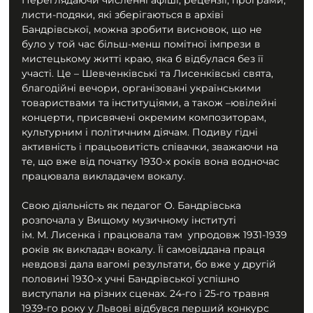
листи-подяки, які зберігаються в архіві 
Бандрівської, можна зробити висновок, що не 
було у той час більш-менш помітної імпрези в 
мистецькому житті краю, яка б відбулася без її 
участі. Це – Шевченківські та Лисенківські свята, 
благодійні вечори, організовані українськими 
товариствами та інституціями, а також –ювілейні 
концерти, присвячені окремим композиторам, 
культурним і політичним діячам. Подиву гідні 
активність і працьовитість співачки, зважаючи на 
те, що вже від початку 1930-х років вона водночас 
працювала викладачем вокалу.
Свою діяльність як педагог О. Бандрівська 
розпочала у Вищому музичному інституті 
ім. М. Лисенка і працювала там  упродовж 1931-1939 
років як викладач вокалу. Її самовіддана праця 
невдовзі дала вагомі результати, бо вже у другій 
половині 1930-х учні Бандрівської успішно 
виступали на різних сценах. 24-го і 25-го травня 
1939-го року у Львові відбувся перший конкурс 