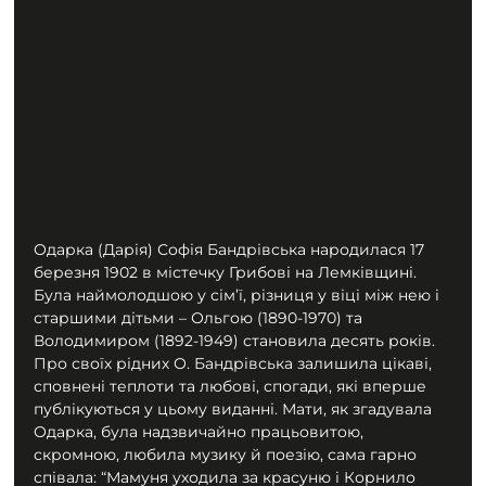
Одарка (Дарія) Софія Бандрівська народилася 17 
березня 1902 в містечку Грибові на Лемківщині. 
Була наймолодшою у сім’ї, різниця у віці між нею і 
старшими дітьми – Ольгою (1890-1970) та 
Володимиром (1892-1949) становила десять років. 
Про своїх рідних О. Бандрівська залишила цікаві, 
сповнені теплоти та любові, спогади, які вперше 
публікуються у цьому виданні. Мати, як згадувала 
Одарка, була надзвичайно працьовитою, 
скромною, любила музику й поезію, сама гарно 
співала: “Мамуня уходила за красуню і Корнило 