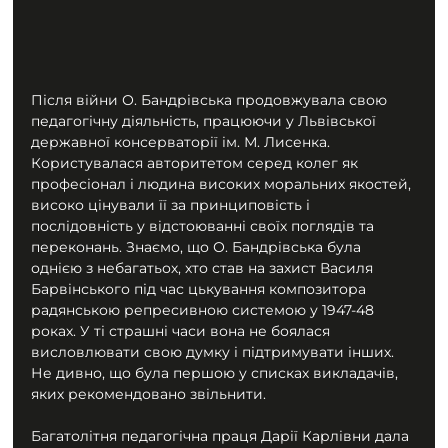
Після війни О. Бандрівська продовжувала свою 
педагогічну діяльність, працюючи у Львівської 
державної консерваторії ім. М. Лисенка. 
Користувалася авторитетом серед колег як 
професіонал і людина високих моральних якостей, 
високо цінували її за принциповість і 
послідовність у відстоюванні своїх поглядів та 
переконань. Знаємо, що О. Бандрівська була 
однією з небагатьох, хто став на захист Василя 
Барвінського під час цькування композитора 
радянською репресивною системою у 1947-48 
роках. У ті страшні часи вона не боялася 
висловлювати свою думку і підтримувати інших. 
Не дивно, що була першою у списках викладачів, 
яких рекомендовано звільнити.
Багатолітня педагогічна праця Дарії Карлівни дала 