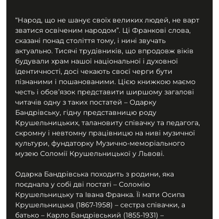
“Народ, що не шанує своїх великих людей, не варт 
зватися освіченим народом”. Ці Франкові слова, 
сказані понад століття тому, і нині звучать 
актуально. Тисячі трудівників, що впродовж віків 
будували храм нашої національної і духовної 
ідентичності, досі чекають своєї черги бути 
пізнаними і пошанованими. Цією книжкою маємо 
честь і обов’язок представити ширшому загалові 
читачів одну з таких постатей – Одарку 
Бандрівську, гідну представницю роду 
Крушельницьких, талановиту співачку та педагога, 
скромну і невтомну працівницю на ниві музичної 
культури, фундаторку Музично-меморіального 
музею Соломії Крушельницької у Львові.
Одарка Бандрівська походить з родини, яка 
поєднала у собі дві постаті – Соломію 
Крушельницьку та Івана Франка. Її мати Осипа 
Крушельницька (1867-1958) – сестра співачки, а 
батько – Карло Бандрівський (1855-1931) – 