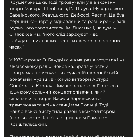
Крушельницька. Тоді прозвучали у її виконанні 
твори Малєра, Шенберга, Р. Штауса, Мусоргського, 
Барвінського, Ревуцького, Дебюссі, Респіґі. Це був 
перший концерт у відновленій та розширеній залі 
Музичного товариствам ім. Лисенка і, на думку 
С. Людкевича, “його слід зарахувати до 
найудатніших наших пісенних вечорів в останніх 
часах.”
У 1930-х роках О. Бандрівська не раз виступала і на 
Львівському радіо. Зокрема, брала участь у 
програмах, присвячених сучасній європейській 
вокальній музиці, виконуючи твори Артура 
Онеґера та Кароля Шимановського. А 12 лютого 
1934 року сольний концерт співачки, який 
складався з творів Василя Барвінського, 
транслювався всіма станціями Польщі. Тоді 
Бандрівська виступила разом з композитором 
(партія фортепіано) та скрипалем Романом 
Криштальським.
Переглядаючи численні афіші, рецензії, програми, 