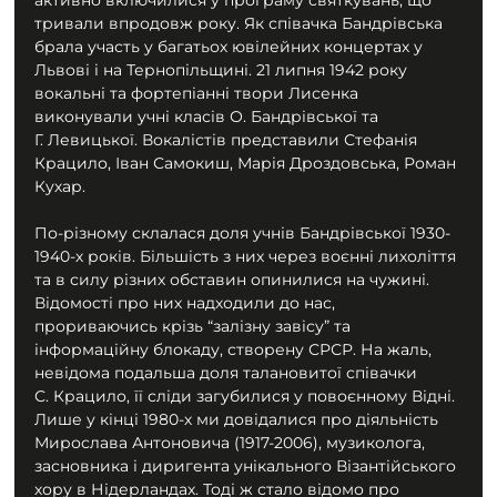
тривали впродовж року. Як співачка Бандрівська 
брала участь у багатьох ювілейних концертах у 
Львові і на Тернопільщині. 21 липня 1942 року 
вокальні та фортепіанні твори Лисенка 
виконували учні класів О. Бандрівської та 
Г. Левицької. Вокалістів представили Стефанія 
Крацило, Іван Самокиш, Марія Дроздовська, Роман 
Кухар.
По-різному склалася доля учнів Бандрівської 1930-
1940-х років. Більшість з них через воєнні лихоліття 
та в силу різних обставин опинилися на чужині. 
Відомості про них надходили до нас, 
прориваючись крізь “залізну завісу” та 
інформаційну блокаду, створену СРСР. На жаль, 
невідома подальша доля талановитої співачки 
С. Крацило, її сліди загубилися у повоєнному Відні. 
Лише у кінці 1980-х ми довідалися про діяльність 
Мирослава Антоновича (1917-2006), музиколога, 
засновника і диригента унікального Візантійського 
хору в Нідерландах. Тоді ж стало відомо про 