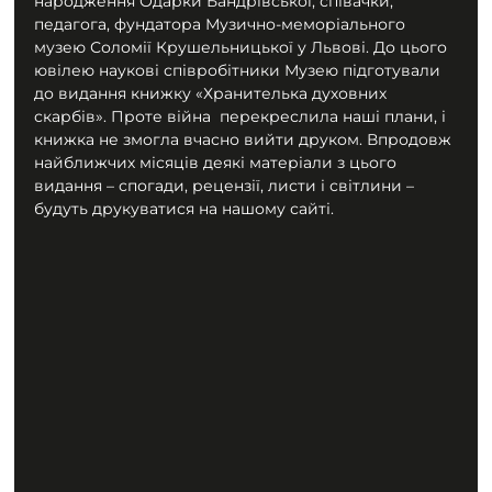
народження Одарки Бандрівської, співачки, 
педагога, фундатора Музично-меморіального  
музею Соломії Крушельницької у Львові. До цього 
ювілею наукові співробітники Музею підготували 
до видання книжку «Хранителька духовних 
скарбів». Проте війна  перекреслила наші плани, і 
книжка не змогла вчасно вийти друком. Впродовж 
найближчих місяців деякі матеріали з цього 
видання – спогади, рецензії, листи і світлини – 
будуть друкуватися на нашому сайті.