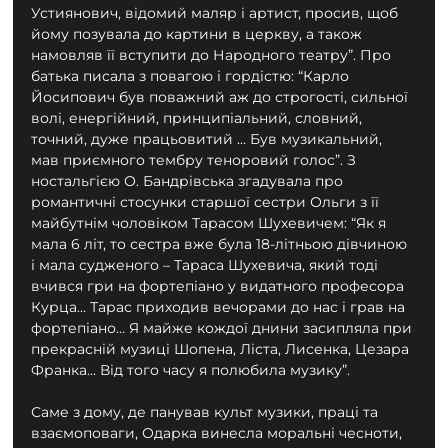
Устиянович, відомий маляр і артист, просив, щоб 
йому позувала до картини в церкву, а також 
намовляв її вступити до Народного театру”. Про 
батька писала з повагою і гордістю: “Карло 
Йосипович був поважний аж до строгості, сильної 
волі, енергійний, принципіальний, словний, 
точний, дуже працьовитий … Був музикальний, 
мав приємного тембру теноровий голос”. З 
ностальгією О. Бандрівська згадувала про 
романтичні стосунки старшої сестри Ольги з її 
майбутнім чоловіком Тарасом Шухевичем: “Як я 
мала 6 літ, то сестра вже була 18-літньою дівчиною 
і мала судженого – Тараса Шухевича, який тоді 
вчився гри на фортепіано у видатного професора 
Курца… Тарас приходив вечорами до нас і грав на 
фортепіано… Я майже кождої днини засипляла при 
прекрасній музиці Шопена, Ліста, Лисенка, Цезара 
Франка… Від того часу я полюбила музику”.
Саме з дому, де панував культ музики, праці та 
взаємоповаги, Одарка винесла моральні чесноти, 