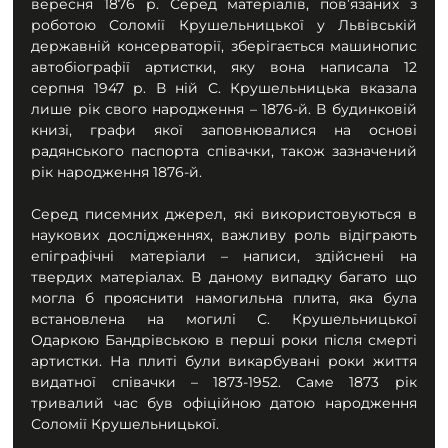
вересня 1876 р. Серед матеріалів, пов’язаних з 
роботою Соломії Крушельницької у Львівській 
державній консерваторії, зберігається машинопис 
автобіографії артистки, яку вона написала 12 
серпня 1947 р. В ній С. Крушельницька вказала 
лише рік свого народження – 1876-й. В будинковій 
книзі, графи якої заповнювалися на основі 
радянського паспорта співачки, також зазначений 
рік народження 1876-й.
Серед писемних джерел, які використовуються в 
наукових дослідженнях, важливу роль відіграють 
епіграфічні матеріали – написи, здійснені на 
твердих матеріалах. В даному випадку багато що 
могла б прояснити намогильна плита, яка була 
встановлена на могилі С. Крушельницької 
Одаркою Бандрівською в перші роки після смерті 
артистки. На плиті були викарбувані роки життя 
видатної співачки – 1873-1952. Саме 1873 рік 
тривалий час був офіційною датою народження 
Соломії Крушельницької. 