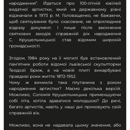
народження”. Йдеться про 100-літній ювілей 
видатної артистки, який на державному рівні 
відзначали в 1973 р. М. Головащенко, не бажаючи, 
щоб святкування було скасоване, не оприлюднив 
відразу документ. І лише після закінчення 
святкових заходів справжній рік народження 
С. Крушельницької став відомим широкій 
громадськості. 
Згодом, 1984 року на її могилі був встановлений 
пам’ятник роботи відомої львівської скульпторки 
Теодозії Бриж, а на новій плиті викарбувані 
правдиві роки життя: 1872-1952.
Чому ж виникла така плутанина з роком 
народження артистки? Маємо декілька версій. 
Можливо, Соломія Крушельницька применшуючи 
собі літа, хотіла здаватися молодшою? До речі, 
багато артистів, навіть у наші дні приховують свій 
справжній вік. 
Можливо, вона не надавала цьому значення, або 