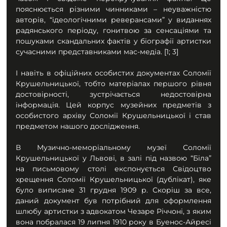
пояснюється різними чинниками – неуважністю 
авторів, “ідеологічними реверансами” у виданнях 
радянського періоду, гонитвою за сенсаціями та 
пошуками скандальних фактів у біографії артистки 
сучасними представниками мас-медіа. [1; 3]
І навіть в офіційних особистих документах Соломії 
Крушельницької, тобто матеріалах першого рівня 
достовірності, зустрічається недостовірна 
інформація. Цей корпус музейних предметів з 
особистого архіву Соломії Крушельницької і став 
предметом нашого дослідження.
В Музично-меморіальному музеї Соломії 
Крушельницької у Львові, в залі під назвою “Біла” 
на письмовому столі експонується Свідоцтво 
хрещення Соломії Крушельницької (дублікат), яке 
було виписане 31 грудня 1909 р. Скоріш за все, 
даний документ був потрібний для оформлення 
шлюбу артистки з адвокатом Чезаре Річчоні, з яким 
вона побралася 19 липня 1910 року в Буенос-Айресі 