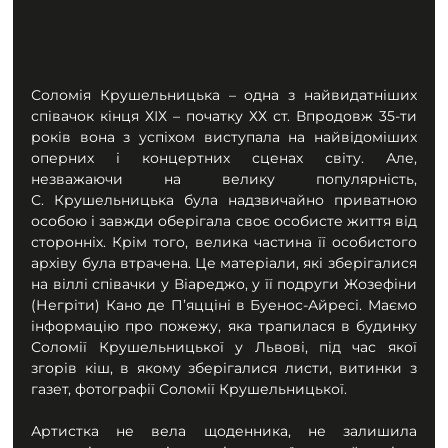
Соломія Крушельницька – одна з найвидатніших 
співачок кінця ХІХ – початку ХХ ст. Впродовж 35-ти 
років вона з успіхом виступала на найвідоміших 
оперних і концертних сценах світу. Але, 
незважаючи на велику популярність, 
С. Крушельницька була надзвичайно приватною 
особою і завжди оберігала своє особисте життя від 
сторонніх. Крім того, велика частина її особистого 
архіву була втрачена. Це матеріали, які зберігалися 
на віллі співачки у Віареджо, у її подруги Жозефіни 
(Негріти) Кано де П’яцціні в Буенос-Айресі. Маємо 
інформацію про пожежу, яка трапилася в будинку 
Соломії Крушельницької у Львові, під час якої 
згорів кіш, в якому зберігалися листи, витинки з 
газет, фотографії Соломії Крушельницької.
Артистка не вела щоденника, не залишила 