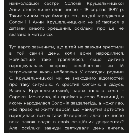
наймолодшої сестри Соломії Крушельницької 
Анни стоїть лише одне число – 18 серпня 1887 р. 
Таким чином існує ймовірність, що дні народження 
Соломії і Анни Крушельницьких не збігаються з 
датами їхнього хрещення, оскільки про це не 
вказано в метриках.
Тут варто зазначити, що дітей не завжди хрестили 
в той самий день, коли вони народилися. 
Найчастіше таке траплялося, якщо дитина 
народжувалася хворою, ослабленою, чи їй 
загрожувала якась небезпека. У спогадах родини 
С. Крушельницької ми не знаходимо відомостей 
про таку ситуацію. А хрестив Соломію її дідусь, 
Василь Крушельницький, парох іншого села – 
Сороки. Можливо, він приїхав у село Білявинці, в 
якому народилася Соломія заздалегідь, а можливо, 
має право на життя версія, що майбутня артистка 
народилася все ж таки 10 вересня, адже це число 
вона також подає в своїх офіційних документах? 
Але оскільки завжди святкували день ангела, 