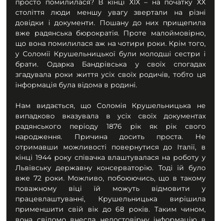
просто помилилася? В кінці ХІХ – на початку ХХ 
століття люди меншу увагу звертали на різні 
довідки і документи. Пошану до них прищепила 
вже радянська бюрократія. Проте малоймовірно, 
що вона помилилася аж на чотири роки. Крім того, 
у Соломії Крушельницької були молодші сестри і 
брати. Одарка Бандрівська у своїх спогадах 
згадувала роки життя усіх своїх родичів, тобто ця 
інформація була відома в родині.
Нам видається, що Соломія Крушельницька не 
випадково вказувала в усіх своїх документах 
радянського періоду 1876 рік як рік свого 
народження. Причина досить проста. Не 
отримавши можливості повернутися до Італії, в 
кінці 1944 року співачка влаштувалася на роботу у 
Львівську державну консерваторію. Тоді їй було 
вже 72 роки. Можливо, побоюючись, що в такому 
поважному віці їй можуть відмовити у 
працевлаштуванні, Крушельницька вирішила 
применшити свій вік до 68 років. Таким чином, 
вона свідомо внесла недостовірну інформацію в 