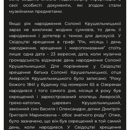
свої особисті документи, які згодом стали 
музейними предметами.
Якщо рік народження Соломії Крушельницької 
зараз не викликає жодних сумнівів, то день її 
народження і дотепер є темою для дискусій. У 
Свідоцтві хрещення в графі “Рік, місяць і день 
народження, хрещення і миропомазання” стоїть 
лише одна дата – 23 вересня, дата, коли музична 
громадськість відзначає день народження Соломії 
Крушельницької. Для порівняння: у Свідоцтві 
хрещення батька Соломії Крушельницької, отця 
Амвросія Крушельницького було записано: “Року 
Божого 1841 у будинку під номером 65 в Озерянах 
народився і того самого дня, місяця й року був 
охрещений і зареєстрований хлопець Амвросій, 
греко-католик, царевич Крушельницький, 
законний син Василя і Олександри, дочки Дмитрія-
Григорія Мариновича – обоє знатного роду”. Отже, 
було зазначено, що він був охрещений в той самий 
день, коли народився. У Свідоцтві хрещення 