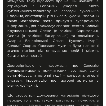
мемуарів, тому відомості про неї ми найчастіше 
отримуємо з непрямих джерел і часто 
суб’єктивного характеру. Це – спогади її сучасників 
і родини, епістолярій різних осіб, художні твори. В 
таких матеріалах часто присутня суперечлива 
інформація. Для прикладу: спогади сестер Соломії 
Крушельницької Олени (в заміжжі Охримович), 
Осипи (в заміжжі Бандрівської) та племінниць 
Одарки Бандрівської, Ольги Шухевич, Марії-
Соломії Скорик, Ярослави Музики були написані 
значно пізніше від описуваних подій і містять 
багато неточностей.
Достовірнішою є інформація про Соломію 
Крушельницьку в прижиттєвих часописах, адже 
вони фіксували поточні події – концерти, оперні 
вистави, інформацію про гастролі артистки в 
різних країнах  т.і.
Що стосується друкованих матеріалів пізнішого 
періоду, то в них також трапляються помилки, а 
часом і свідоме перекручування фактів. Це 