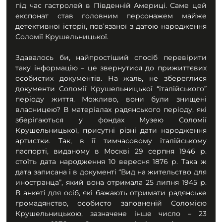
під час гастролей в Південній Америці. Саме цей 
експонат став головним персонажем майже 
детективної історії, пов’язаної з датою народження 
Соломії Крушельницької.
Здавалось би, найпростіший спосіб перевірити 
таку інформацію – це звернутися до прижиттєвих 
особистих документів. На жаль, не збереглися 
документи Соломії Крушельницької “італійського” 
періоду життя. Можливо, вони були знищені 
власницею? В матеріалах радянського періоду, які 
зберігаються у фондах Музею Соломії 
Крушельницької, присутні різні дати народження 
артистки. Так, в її тимчасовому італійському 
паспорті, виданому в Москві 29 серпня 1946 р. 
стоїть дата народження 10 вересня 1876 р. Така ж 
дата записана і в документі “Вид на жительство для 
иностранца”, який вона отримала 25 липня 1945 р. 
В анкеті для осіб, які бажають отримати радянське 
громадянство, особисто заповненій Соломією 
Крушельницькою, зазначене інше число – 23 