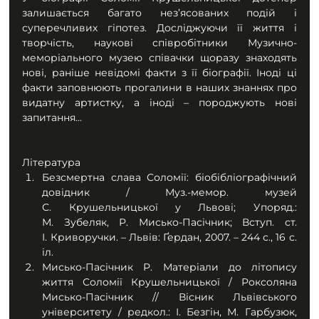
залишається багато нез’ясованих подій і 
суперечливих гіпотез. Досліджуючи її життя і 
творчість, наукові співробітники Музично-
меморіального музею співачки щоразу знаходять 
нові, раніше невідомі факти з її біографії. Іноді ці 
факти заповнюють прогалини в наших знаннях про 
видатну артистку, а іноді – породжують нові 
запитання...
Література
Безсмертна слава Соломії: біобібліографічний 
довідник / Муз.-мемор. музей 
С. Крушельницької у Львові; Упоряд.: 
М. Зубеляк, Р. Мисько-Пасічник; Вступ. ст. 
І. Криворучки. – Львів: Ґердан, 2007. – 244 с., 16 с. 
іл.
Мисько-Пасічник Р. Матеріали до літопису 
життя Соломії Крушельницької / Роксоляна 
Мисько-Пасічник // Вісник Львівського 
університету / редкол.: І. Безгін, М. Гарбузюк, 