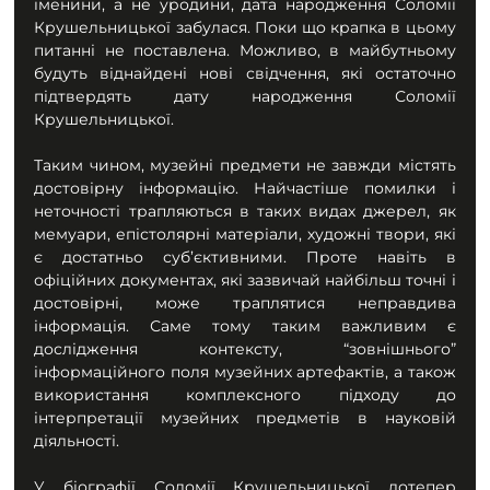
іменини, а не уродини, дата народження Соломії 
Крушельницької забулася. Поки що крапка в цьому 
питанні не поставлена. Можливо, в майбутньому 
будуть віднайдені нові свідчення, які остаточно 
підтвердять дату народження Соломії 
Крушельницької.
Таким чином, музейні предмети не завжди містять 
достовірну інформацію. Найчастіше помилки і 
неточності трапляються в таких видах джерел, як 
мемуари, епістолярні матеріали, художні твори, які 
є достатньо суб’єктивними. Проте навіть в 
офіційних документах, які зазвичай найбільш точні і 
достовірні, може траплятися неправдива 
інформація. Саме тому таким важливим є 
дослідження контексту, “зовнішнього” 
інформаційного поля музейних артефактів, а також 
використання комплексного підходу до 
інтерпретації музейних предметів в науковій 
діяльності.
У біографії Соломії Крушельницької дотепер 