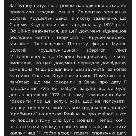
Заплутану ситуацію з роком народження артистки 
прояснило згадане раніше Свідоцтво хрещення 
Соломії Крушельницької, в якому зазначено, що 
Соломія Крушельницька народилася у 1872 році. 
Офіційно вважається, що цей документ віднайшов 
дослідник життя і творчості С. Крушельницької 
Михайло Головащенко. Проте у фондах Музею 
Соломії Крушельницької зберігся лист 
М. Головащенка до Одарки Бандрівської, з якого 
випливає, що цей документ передала досліднику 
саме вона: “Я щиро вдячний Вам за листа і за копію 
метрики Соломії Крушельницької. Пам’ятаю, все 
пам’ятаю, що ми говорили з Вами про дату її 
народження. Але Ви, мабуть, забули, що це було 
десь наприкінці 1972 р. і тому неможливо було 
говорити про це вслух, усім, щоб не попсувати 
справу з ювілеєм, який з таким трудом доводилося 
“пробивати” на верхах. Раніше ж про ювілей ніхто 
не подбав і тому слід було мовчати. Тепер, коли 
вже все в минулому, то обов’язково слід поставити 
крапки над “і”, тобто всюди подати справжню дату 